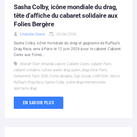
Sasha Colby, icône mondiale du drag,
tête d’affiche du cabaret solidaire aux
Folies Bergère
Chanelle Grand
05/06/2026
Sasha Colby, icône mondiale du drag et gagnante de RuPaul’s
Drag Race, sera à Paris le 12 juin 2026 pour le cabaret Cabaret
Cares aux Folies...
Allanah Starr
,
Amanda Lepore
,
Cabaret Cares
,
cabaret Paris
,
cabaret solidaire
,
culture queer
,
drag queen
,
drag show Paris
,
événement Paris 2026
,
Folies Bergère
,
Gigi Goode
,
LGBTQIA+
,
Moon
,
RuPaul’s Drag Race
,
Sasha Colby
,
scène drag internationale
,
spectacle drag
EN SAVOIR PLUS