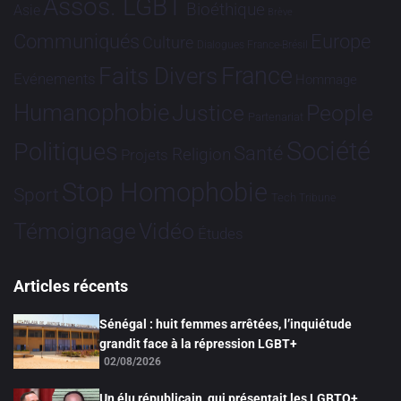
Assos. LGBT
Bioéthique
Asie
Brève
Communiqués
Europe
Culture
Dialogues France-Brésil
France
Faits Divers
Evénements
Hommage
Humanophobie
Justice
People
Partenariat
Société
Politiques
Santé
Religion
Projets
Stop Homophobie
Sport
Tech
Tribune
Vidéo
Témoignage
Études
Articles récents
Sénégal : huit femmes arrêtées, l’inquiétude
grandit face à la répression LGBT+
02/08/2026
Un élu républicain, qui présentait les LGBTQ+