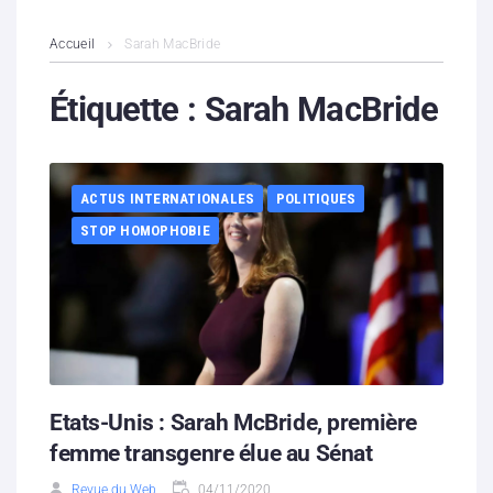
L’association
Accueil
Sarah MacBride
Contenus litigieux
Étiquette :
Sarah MacBride
Nous soutenir
ACTUS INTERNATIONALES
POLITIQUES
Boutique
STOP HOMOPHOBIE
Partenaires
Contacts
Hébergement solidaire
Etats-Unis : Sarah McBride, première
femme transgenre élue au Sénat
Revue du Web
04/11/2020