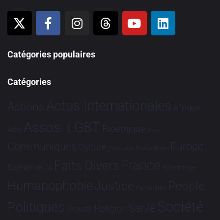
Catégories populaires
Catégories
Actus Internationales
Actions
Afrique
Assos. LGBT
Bioéthique
Asie
Brève
Communiqués
Europe
Culture
Dialogues France-Brésil
France
Faits Divers
Evénements
Hommage
Humanophobie
Justice
People
Partenariat
Société
Politiques
Santé
Religion
Projets