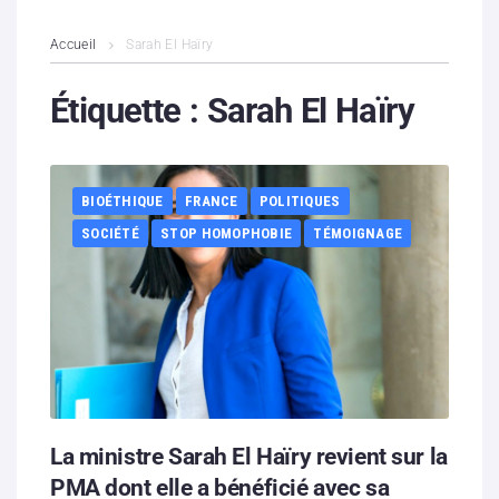
L’association
Accueil
Sarah El Haïry
Contenus litigieux
Étiquette :
Sarah El Haïry
Nous soutenir
BIOÉTHIQUE
FRANCE
POLITIQUES
Boutique
SOCIÉTÉ
STOP HOMOPHOBIE
TÉMOIGNAGE
Partenaires
Contacts
Hébergement solidaire
La ministre Sarah El Haïry revient sur la
PMA dont elle a bénéficié avec sa