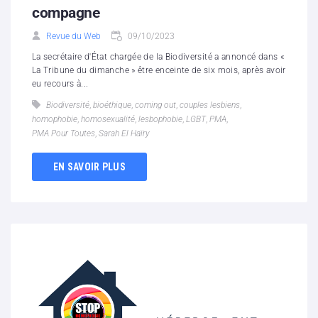
compagne
Revue du Web
09/10/2023
La secrétaire d'État chargée de la Biodiversité a annoncé dans «
La Tribune du dimanche » être enceinte de six mois, après avoir
eu recours à...
Biodiversité
,
bioéthique
,
coming out
,
couples lesbiens
,
homophobie
,
homosexualité
,
lesbophobie
,
LGBT
,
PMA
,
PMA Pour Toutes
,
Sarah El Haïry
EN SAVOIR PLUS