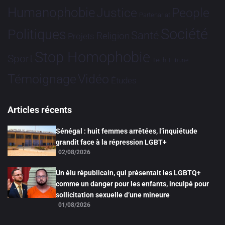
Humanophobie
Justice
People
Partenariat
Société
Politiques
Santé
Religion
Projets
Stop Homophobie
Sport
Tech
Tribune
Vidéo
Témoignage
Études
Articles récents
Sénégal : huit femmes arrêtées, l’inquiétude
grandit face à la répression LGBT+
02/08/2026
Un élu républicain, qui présentait les LGBTQ+
comme un danger pour les enfants, inculpé pour
sollicitation sexuelle d’une mineure
01/08/2026