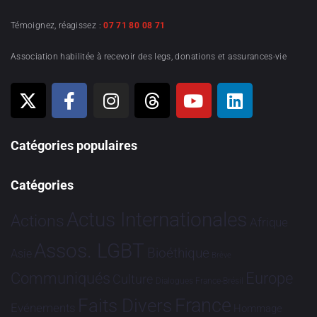
Témoignez, réagissez :
07 71 80 08 71
Association habilitée à recevoir des legs, donations et assurances-vie
Catégories populaires
Catégories
Actus Internationales
Actions
Afrique
Assos. LGBT
Bioéthique
Asie
Brève
Communiqués
Europe
Culture
Dialogues France-Brésil
France
Faits Divers
Evénements
Hommage