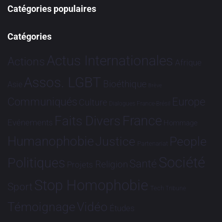
Catégories populaires
Catégories
Actus Internationales
Actions
Afrique
Assos. LGBT
Bioéthique
Asie
Brève
Communiqués
Europe
Culture
Dialogues France-Brésil
France
Faits Divers
Evénements
Hommage
Humanophobie
Justice
People
Partenariat
Société
Politiques
Santé
Religion
Projets
Stop Homophobie
Sport
Tech
Tribune
Vidéo
Témoignage
Études