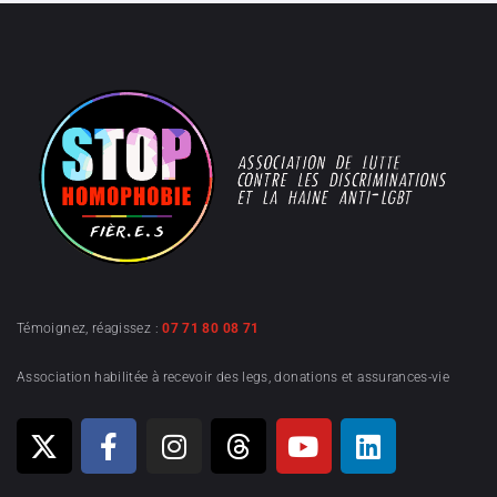
Témoignez, réagissez :
07 71 80 08 71
Association habilitée à recevoir des legs, donations et assurances-vie