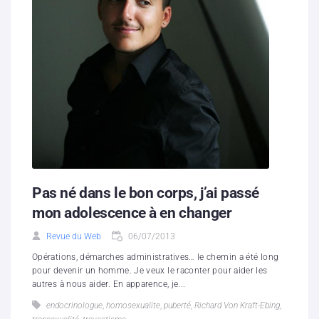
Pas né dans le bon corps, j’ai passé
mon adolescence à en changer
Revue du Web
06/07/2013
Opérations, démarches administratives… le chemin a été long
pour devenir un homme. Je veux le raconter pour aider les
autres à nous aider. En apparence, je...
endocrinologue
,
homosexualite
,
puberté
,
Richard Von Kraft-Ebing
,