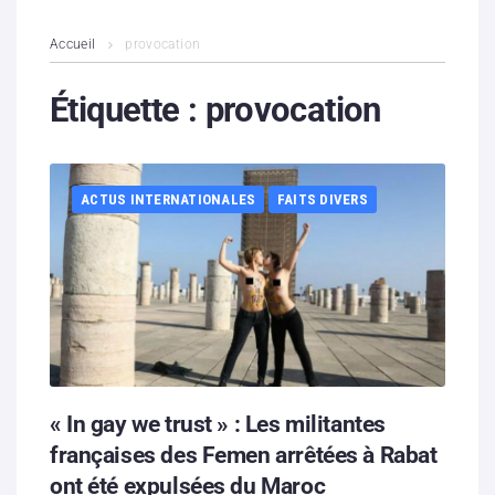
L’association
Accueil
provocation
Contenus litigieux
Étiquette :
provocation
Nous soutenir
ACTUS INTERNATIONALES
FAITS DIVERS
Boutique
Partenaires
Contacts
Hébergement solidaire
« In gay we trust » : Les militantes
françaises des Femen arrêtées à Rabat
ont été expulsées du Maroc