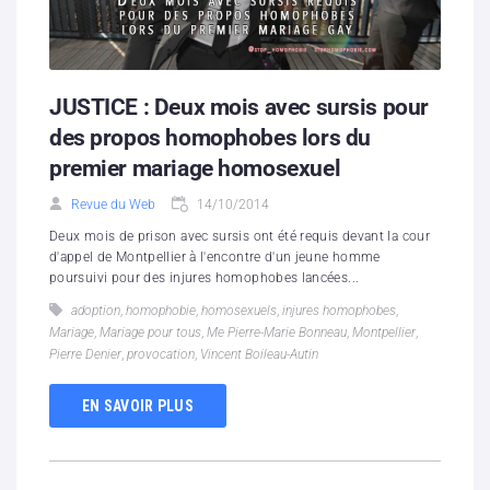
JUSTICE : Deux mois avec sursis pour
des propos homophobes lors du
premier mariage homosexuel
Revue du Web
14/10/2014
Deux mois de prison avec sursis ont été requis devant la cour
d'appel de Montpellier à l'encontre d'un jeune homme
poursuivi pour des injures homophobes lancées...
adoption
,
homophobie
,
homosexuels
,
injures homophobes
,
Mariage
,
Mariage pour tous
,
Me Pierre-Marie Bonneau
,
Montpellier
,
Pierre Denier
,
provocation
,
Vincent Boileau-Autin
EN SAVOIR PLUS