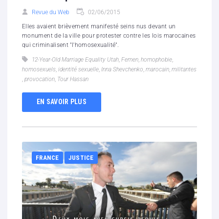
Revue du Web
02/06/2015
Elles avaient brièvement manifesté seins nus devant un
monument de la ville pour protester contre les lois marocaines
qui criminalisent "l'homosexualité".
12-Year-Old Marriage Equality Utah
,
Femen
,
homophobie
,
homosexuels
,
identité sexuelle
,
Inna Shevchenko
,
marocain
,
militantes
,
provocation
,
Tour Hassan
EN SAVOIR PLUS
FRANCE
JUSTICE