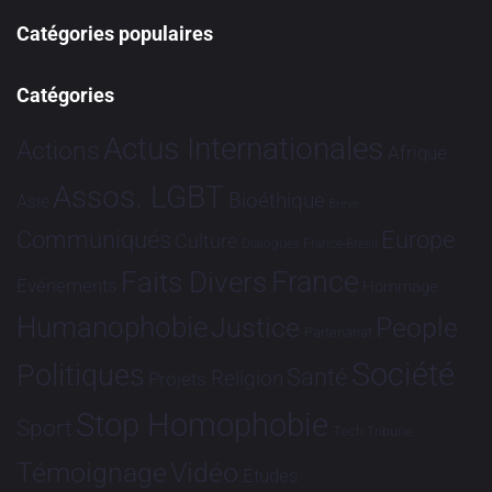
Catégories populaires
Catégories
Actus Internationales
Actions
Afrique
Assos. LGBT
Bioéthique
Asie
Brève
Communiqués
Europe
Culture
Dialogues France-Brésil
France
Faits Divers
Evénements
Hommage
Humanophobie
Justice
People
Partenariat
Société
Politiques
Santé
Religion
Projets
Stop Homophobie
Sport
Tech
Tribune
Vidéo
Témoignage
Études