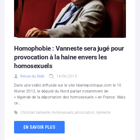
Homophobie : Vanneste sera jugé pour
provocation à la haine envers les
homosexuels
Revue du Web
14/06/2013
Dans une vidéo diffusée sur le site libertepolitique.com le 10
février 2012, le député du Nord parlait notamment de
« légende de la déportation des homosexuels » en France. Mais
ce...
Christian Vanneste
,
homosexuels
,
provocation
,
Vanneste
EN SAVOIR PLUS