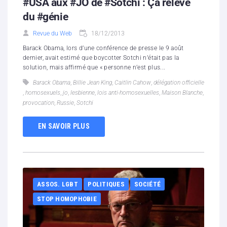
#USA aux #JO de #Sotchi : Ça relève
du #génie
Revue du Web
18/12/2013
Barack Obama, lors d’une conférence de presse le 9 août
dernier, avait estimé que boycotter Sotchi n’était pas la
solution, mais affirmé que « personne n’est plus...
Barack Obama
,
Billie Jean King
,
Caitlin Cahow
,
délégation officielle
,
homosexuels
,
jo
,
lesbienne
,
lois anti-homosexuelles
,
Maison Blanche
,
provocation
,
Russie
,
Sotchi
EN SAVOIR PLUS
ASSOS. LGBT
POLITIQUES
SOCIÉTÉ
STOP HOMOPHOBIE