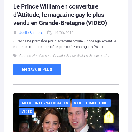
Le Prince William en couverture
d’Attitude, le magazine gay le plus
vendu en Grande-Bretagne (VIDEO)
Joelle Berthout
16/06/2016
« C’est une première pour la famille royale » note également le
mensuel, qui a rencontré le prince à Kensington Palace.
Attitude
,
Harcèlement
,
Orlando
,
Prince William
,
Royaume-Uni
EN SAVOIR PLUS
ACTUS INTERNATIONALES
STOP HOMOPHOBIE
VIDÉO