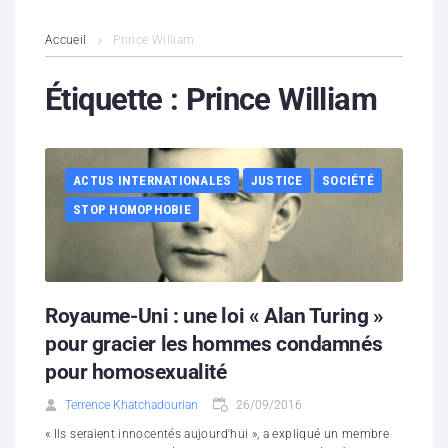
L’association
Accueil
Prince William
Contenus litigieux
Étiquette :
Prince William
Nous soutenir
ACTUS INTERNATIONALES
JUSTICE
SOCIÉTÉ
Boutique
STOP HOMOPHOBIE
Partenaires
Contacts
Royaume-Uni : une loi « Alan Turing »
Hébergement solidaire
pour gracier les hommes condamnés
pour homosexualité
Terrence Khatchadourian
26/09/2016
« Ils seraient innocentés aujourd'hui », a expliqué un membre