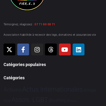
Témoignez, réagissez :
07 71 80 08 71
Association habilitée à recevoir des legs, donations et assurances-vie
Catégories populaires
Catégories
Actus Internationales
Actions
Afrique
Assos. LGBT
Bioéthique
Asie
Brève