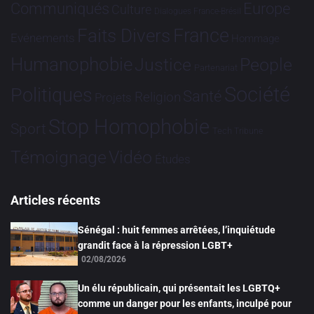
Communiqués
Europe
Culture
Dialogues France-Brésil
France
Faits Divers
Evénements
Hommage
Humanophobie
Justice
People
Partenariat
Société
Politiques
Santé
Religion
Projets
Stop Homophobie
Sport
Tech
Tribune
Vidéo
Témoignage
Études
Articles récents
Sénégal : huit femmes arrêtées, l’inquiétude
grandit face à la répression LGBT+
02/08/2026
Un élu républicain, qui présentait les LGBTQ+
comme un danger pour les enfants, inculpé pour