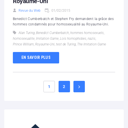
Royaume-Uni
Revue du Web
01/02/2015
Benedict Cumberbatch et Stephen Fry demandent la grâce des
hommes condamnés pour homosexualité au Royaume-Uni.
Alan Turing
,
Benedict Cumberbatch
,
hommes homosexuels
,
homosexualite
,
Imitation Game
,
Lois homophobes
,
nazis
,
Prince William
,
Royaume-Uni
,
test de Turing
,
The Imitation Game
EN SAVOIR PLUS
1
2