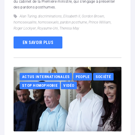
du cabinet de la Première ministre, qui s'engage à présenter
des pardons posthumes.
Alan Turing
,
discriminations
,
Elisabeth II
,
Gordon Brown
,
homosexualite
,
homosexuels
,
pardon posthume
,
Prince William
,
Roger Lockyer
,
Royaume-Uni
,
Theresa May
EN SAVOIR PLUS
ACTUS INTERNATIONALES
PEOPLE
SOCIÉTÉ
STOP HOMOPHOBIE
VIDÉO