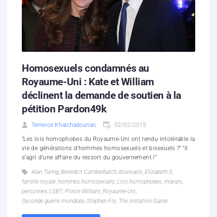
Homosexuels condamnés au
Royaume-Uni : Kate et William
déclinent la demande de soutien à la
pétition Pardon49k
Terrence Khatchadourian
02/02/2015
"Les lois homophobes du Royaume-Uni ont rendu intolérable la
vie de générations d'hommes homosexuels et bisexuels ?" "Il
s’agit d’une affaire du ressort du gouvernement !"
Alan Turing
,
Benedict Cumberbatch
,
bisexuels
,
Elizabeth II
,
famille royale
,
hommes homosexuels
,
Lois homophobes
,
mœurs
,
personnes LGBT
,
Prince William
,
Royaume-Uni
,
Seconde guerre mondiale
,
Stephen Fry
,
The Imitation Game