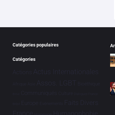
Catégories populaires
Ar
Catégories
Actus Internationales
Actions
Assos. LGBT
Bioéthique
Afrique
Asie
Communiqués
Culture
Dialogues France-
Brève
Faits Divers
Europe
Evénements
Brésil
France
Humanophobie
Hommage