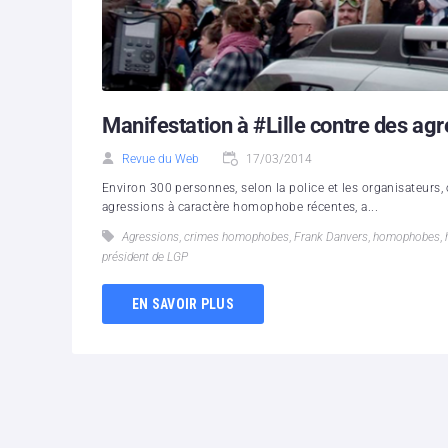
Manifestation à #Lille contre des a
Revue du Web
17/03/2014
Environ 300 personnes, selon la police et les organisateurs,
agressions à caractère homophobe récentes, a...
Agressions
,
crimes homophobes
,
Frank Danvers
,
homophobes
,
président de LGP
EN SAVOIR PLUS