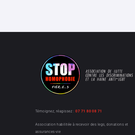
Témoignez, réagissez :
07 71 80 08 71
Association habilitée à recevoir des legs, donations et
assurances-vie