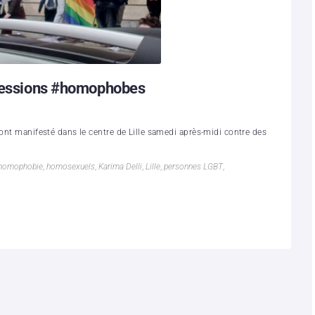
gressions #homophobes
 ont manifesté dans le centre de Lille samedi après-midi contre des
homophobie
,
homosexuels
,
Karima Delli
,
Lille
,
personnes LGBT
,