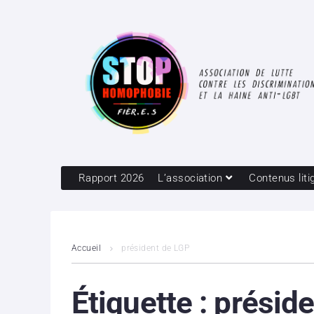
Rapport 2026
L’association
Contenus liti
Accueil
président de LGP
Étiquette :
présid