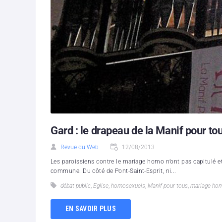
Gard : le drapeau de la Manif pour to
Revue du Web
12/08/2013
Les paroissiens contre le mariage homo n’ont pas capitulé et 
commune. Du côté de Pont-Saint-Esprit, ni...
débat public
,
Eglise
,
homosexuels
,
Manif pour tous
,
mariage ho
EN SAVOIR PLUS