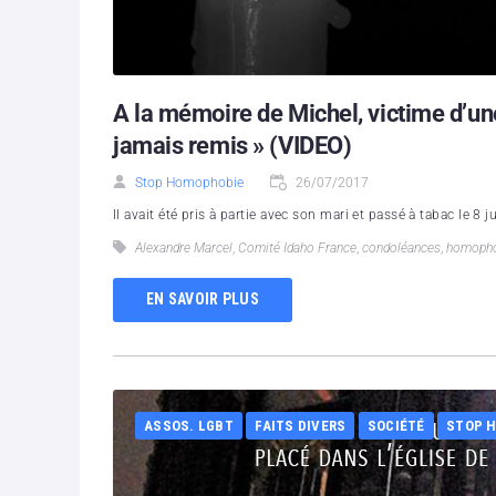
A la mémoire de Michel, victime d’un
jamais remis » (VIDEO)
Stop Homophobie
26/07/2017
Il avait été pris à partie avec son mari et passé à tabac le 8 
Alexandre Marcel
,
Comité Idaho France
,
condoléances
,
homopho
EN SAVOIR PLUS
ASSOS. LGBT
FAITS DIVERS
SOCIÉTÉ
STOP 