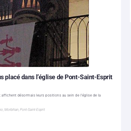
us placé dans l’église de Pont-Saint-Esprit
affichent désormais leurs positions au sein de l’église de la
mo
,
Morbihan
,
Pont-Saint-Esprit