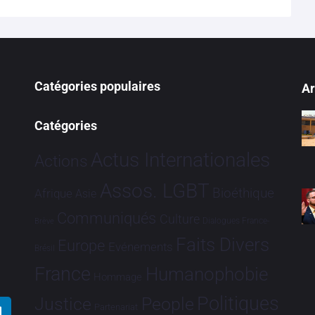
Catégories populaires
Ar
Catégories
Actus Internationales
Actions
Assos. LGBT
Bioéthique
Afrique
Asie
Communiqués
Culture
Dialogues France-
Brève
Faits Divers
Europe
Evénements
Brésil
France
Humanophobie
Hommage
Politiques
Justice
People
Partenariat