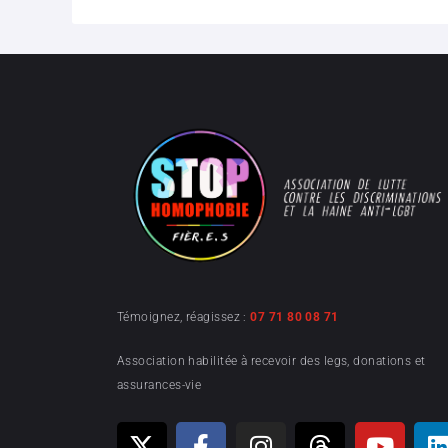
Témoignez, réagissez :
07 71 80 08 71
Association habilitée à recevoir des legs, donations et
assurances-vie