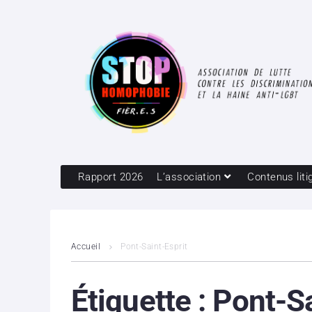
Rapport 2026
L’association
Contenus liti
Accueil
Pont-Saint-Esprit
Étiquette :
Pont-Sa