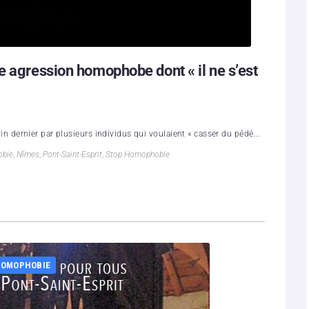
e agression homophobe dont « il ne s’est
juin dernier par plusieurs individus qui voulaient « casser du pédé...
bie
,
Nîmes
,
Pont-Saint-Esprit
,
Stop Homophobie
HOMOPHOBIE