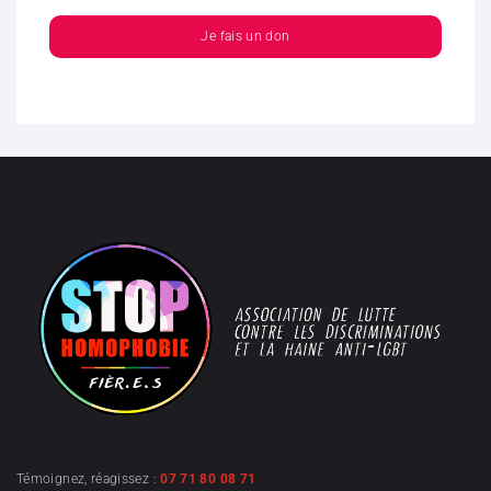
Je fais un don
Témoignez, réagissez :
07 71 80 08 71