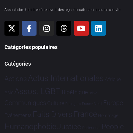
Association habilitée à recevoir des legs, donations et assurances-vie
Catégories populaires
Catégories
Actus Internationales
Actions
Afrique
Assos. LGBT
Bioéthique
Asie
Brève
Communiqués
Europe
Culture
Dialogues France-Brésil
France
Faits Divers
Evénements
Hommage
Humanophobie
Justice
People
Partenariat