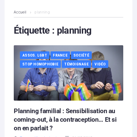
L’association
Accueil
planning
Contenus litigieux
Étiquette :
planning
Nous soutenir
ASSOS. LGBT
FRANCE
SOCIÉTÉ
Boutique
STOP HOMOPHOBIE
TÉMOIGNAGE
VIDÉO
Partenaires
Contacts
Hébergement solidaire
Planning familial : Sensibilisation au
coming-out, à la contraception… Et si
on en parlait ?