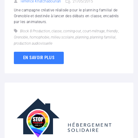
Terrence Khatchadourian
21/05/2015
Une campagne créative réalisée pour le planning familial de
Grenoble et destinée à lancer des débats en classe, encadrés
par les animateurs.
Block 8 Production
,
classe
,
coming-out
,
court-métrage
,
friendly
,
Grenoble
,
homophobie
,
milieu scolaire
,
planning
,
planning familial
,
production audiovisuelle
EN SAVOIR PLUS