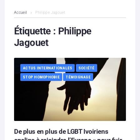
L’association
Accueil
Philippe Jagouet
Contenus litigieux
Étiquette :
Philippe
Jagouet
Nous soutenir
Boutique
ACTUS INTERNATIONALES
SOCIÉTÉ
Partenaires
STOP HOMOPHOBIE
TÉMOIGNAGE
Contacts
Hébergement solidaire
De plus en plus de LGBT Ivoiriens