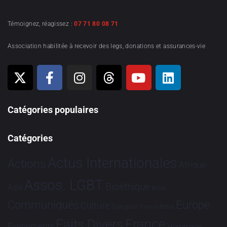
Témoignez, réagissez :
07 71 80 08 71
Association habilitée à recevoir des legs, donations et assurances-vie
Catégories populaires
Catégories
Actus Internationales
Actions
Afrique
Assos. LGBT
Bioéthique
Asie
Brève
Communiqués
Europe
Culture
Dialogues France-Brésil
France
Faits Divers
Evénements
Hommage