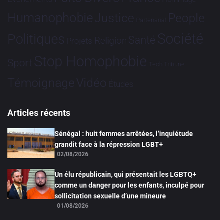
Humanophobie
Justice
People
Partenariat
Société
Politiques
Santé
Religion
Projets
Stop Homophobie
Sport
Tech
Tribune
Vidéo
Témoignage
Études
Articles récents
Sénégal : huit femmes arrêtées, l’inquiétude
grandit face à la répression LGBT+
02/08/2026
Un élu républicain, qui présentait les LGBTQ+
comme un danger pour les enfants, inculpé pour
sollicitation sexuelle d’une mineure
01/08/2026