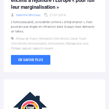
enclins à rejoindre l’Europe « pour fuir
leur marginalisation »
Valentine Monceau
27/01/2018
L'homosexualité, considérée comme « d'importation », n'est
pourtant pas érigée en infraction dans le pays mais demeure
un tabou.
Afrique de l'Ouest
,
Alternative Côte d'Ivoire
,
Claver Touré
,
Côte d'Ivoire
,
homosexualite
,
homosexuels
,
Mariage pour tous
,
Philippe Jagouet
,
rapports sexuels
EN SAVOIR PLUS