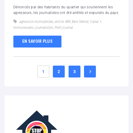
Dénoncés par des habitants du quartier qui soutiennent les
agresseurs, les journalistes ont été arrêtés et expulsés du pays.
agression homophobe
,
article 489
,
Beni Mellal
,
Canal +
,
homosexuels
,
journalistes
,
Petit journal
EN SAVOIR PLUS
1
2
3