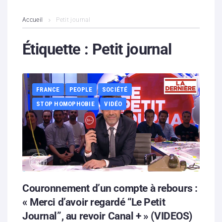
L’association
Accueil
Petit journal
Contenus litigieux
Étiquette :
Petit journal
Nous soutenir
FRANCE
PEOPLE
SOCIÉTÉ
Boutique
STOP HOMOPHOBIE
VIDÉO
Partenaires
Contacts
Hébergement solidaire
Couronnement d’un compte à rebours :
« Merci d’avoir regardé “Le Petit
Journal”, au revoir Canal + » (VIDEOS)