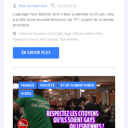
Stop Homophobie
23/06/2016
L'espiègle Yann Barthès, dont c'était la dernière ce 23 juin, sera
à la tête d'une nouvelle émis­sion, sur TF1, à partir de la rentrée
prochaine.
Catherine Deneuve
,
Cyril Eldin
,
Hugo Clément
,
Martin Weil
,
Panayotis Pascot
,
Petit journal
,
Yann Barthès
EN SAVOIR PLUS
FRANCE
SOCIÉTÉ
STOP HOMOPHOBIE
VIDÉO