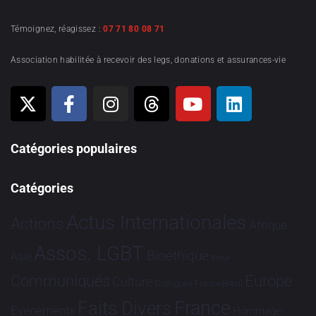
Témoignez, réagissez :
07 71 80 08 71
Association habilitée à recevoir des legs, donations et assurances-vie
Catégories populaires
Catégories
Actus Internationales
Actions
Afrique
Assos. LGBT
Bioéthique
Asie
Brève
Communiqués
Europe
Culture
Dialogues France-Brésil
France
Faits Divers
Evénements
Hommage