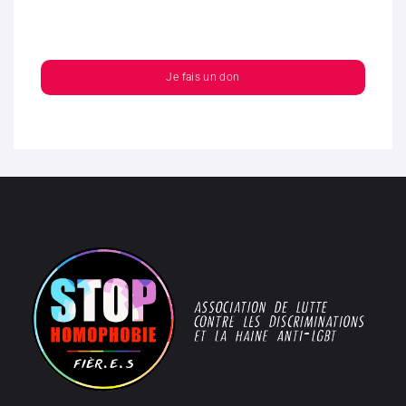
Je fais un don