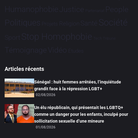
Humanophobie
Justice
People
Partenariat
Société
Politiques
Santé
Religion
Projets
Stop Homophobie
Sport
Tech
Tribune
Vidéo
Témoignage
Études
Articles récents
Sénégal : huit femmes arrêtées, l’inquiétude
grandit face à la répression LGBT+
02/08/2026
Un élu républicain, qui présentait les LGBTQ+
comme un danger pour les enfants, inculpé pour
sollicitation sexuelle d’une mineure
01/08/2026