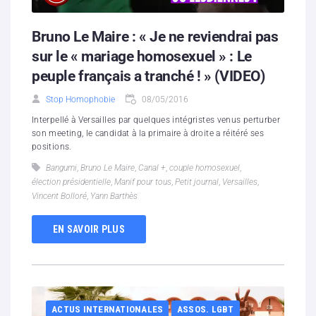
Bruno Le Maire : « Je ne reviendrai pas
sur le « mariage homosexuel » : Le
peuple français a tranché ! » (VIDEO)
Stop Homophobie
08/05/2016
Interpellé à Versailles par quelques intégristes venus perturber
son meeting, le candidat à la primaire à droite a réitéré ses
positions.
Bangumi
,
Bruno Le Maire
,
Canal +
,
couple homosexuel
,
élection présidentielle
,
Manif pour tous
,
Petit journal
,
Versailles
,
Vincent Bolloré
,
Yann Barthès
EN SAVOIR PLUS
ACTUS INTERNATIONALES
ASSOS. LGBT