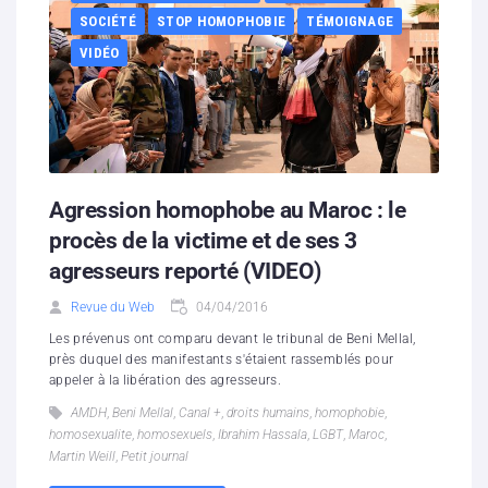
SOCIÉTÉ
STOP HOMOPHOBIE
TÉMOIGNAGE
VIDÉO
Agression homophobe au Maroc : le
procès de la victime et de ses 3
agresseurs reporté (VIDEO)
Revue du Web
04/04/2016
Les prévenus ont comparu devant le tribunal de Beni Mellal,
près duquel des manifestants s'étaient rassemblés pour
appeler à la libération des agresseurs.
AMDH
,
Beni Mellal
,
Canal +
,
droits humains
,
homophobie
,
homosexualite
,
homosexuels
,
Ibrahim Hassala
,
LGBT
,
Maroc
,
Martin Weill
,
Petit journal