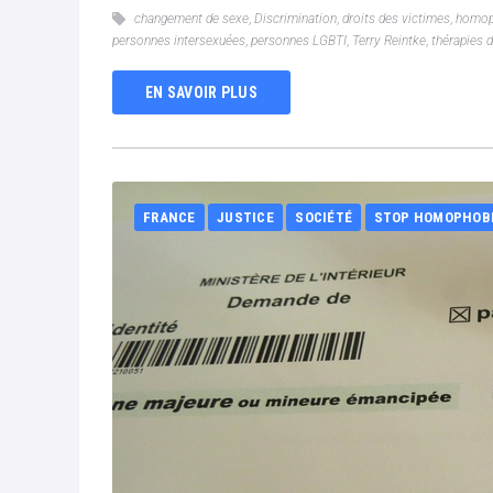
changement de sexe
,
Discrimination
,
droits des victimes
,
homop
personnes intersexuées
,
personnes LGBTI
,
Terry Reintke
,
thérapies 
EN SAVOIR PLUS
FRANCE
JUSTICE
SOCIÉTÉ
STOP HOMOPHOB