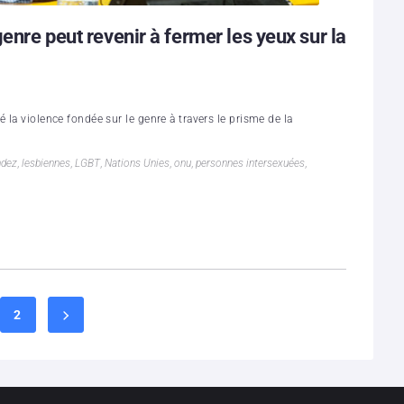
genre peut revenir à fermer les yeux sur la
 la violence fondée sur le genre à travers le prisme de la
ndez
,
lesbiennes
,
LGBT
,
Nations Unies
,
onu
,
personnes intersexuées
,
2