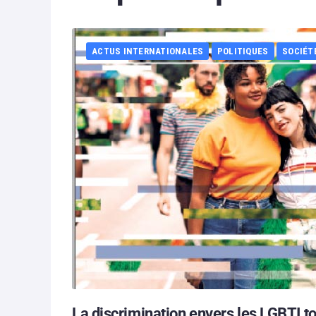
ACTUS INTERNATIONALES
POLITIQUES
SOCIÉT
La discrimination envers les LGBTI t