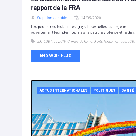
rapport de la FRA
Stop Homophobie
14/05/2020
Les personnes lesbiennes, gays, bisexuelles, transgenres et
ouvertement leur identité, mais la peur, la violence et la disc
ado LGBT
,
covid19
,
Crimes de haine
,
droits fondamentaux
,
LGBT
EN SAVOIR PLUS
ACTUS INTERNATIONALES
POLITIQUES
SANTÉ