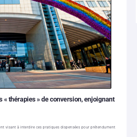
« thérapies » de conversion, enjoignant
nt visant à interdire ces pratiques dispensées pour prétendument