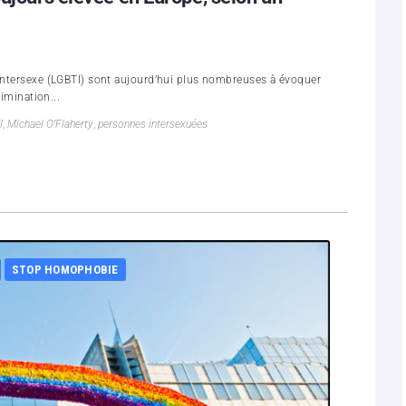
 intersexe (LGBTI) sont aujourd’hui plus nombreuses à évoquer
rimination...
I
,
Michael O’Flaherty
,
personnes intersexuées
STOP HOMOPHOBIE