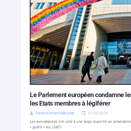
Le Parlement européen condamne les 
les Etats membres à légiférer
Terrence Khatchadourian
01/03/2018
Les eurodéputés ont voté à une large majorité un amendeme
« guérir » les LGBTI.