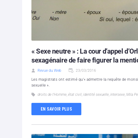
« Sexe neutre » : La cour d’appel d’O
sexagénaire de faire figurer la mentio
Revue du Web
23/03/2016
Les magistrats ont estimé qu’« admettre la requête de monsie
sexuelle ».
droits de l'Homme
,
état civil
,
identité sexuelle
,
intersexe
,
Mila P
EN SAVOIR PLUS