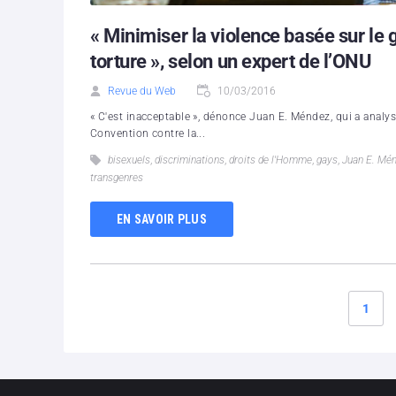
« Minimiser la violence basée sur le 
torture », selon un expert de l’ONU
Revue du Web
10/03/2016
« C'est inacceptable », dénonce Juan E. Méndez, qui a analysé
Convention contre la...
bisexuels
,
discriminations
,
droits de l'Homme
,
gays
,
Juan E. Mé
transgenres
EN SAVOIR PLUS
1