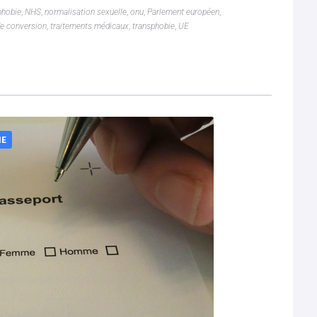
hobie
,
NHS
,
normalisation sexuelle
,
onu
,
Parlement européen
,
de conversion
,
traitements médicaux
,
transphobie
,
UE
IE