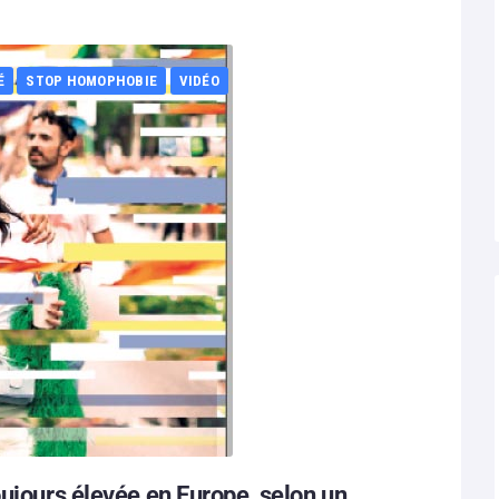
É
STOP HOMOPHOBIE
VIDÉO
oujours élevée en Europe, selon un