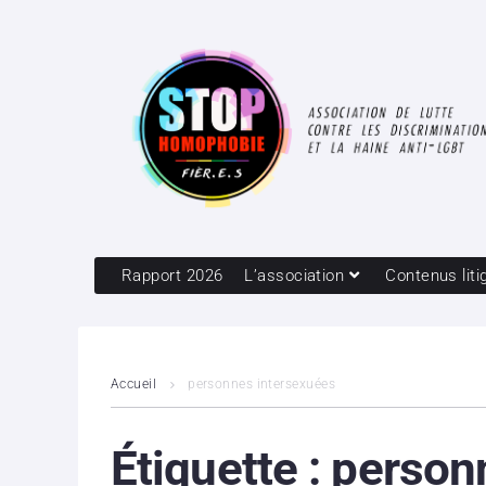
Rapport 2026
L’association
Contenus liti
Accueil
personnes intersexuées
Étiquette :
person