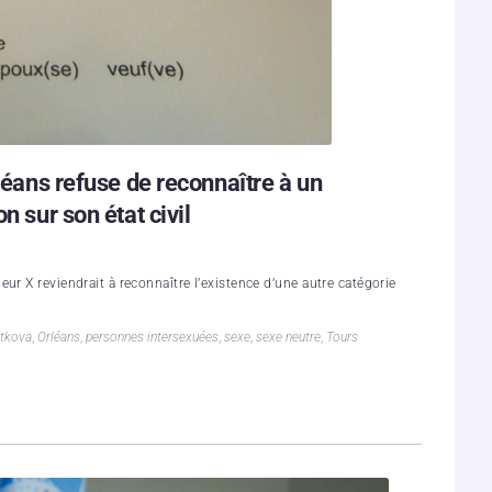
rléans refuse de reconnaître à un
n sur son état civil
ur X reviendrait à reconnaître l’existence d’une autre catégorie
etkova
,
Orléans
,
personnes intersexuées
,
sexe
,
sexe neutre
,
Tours