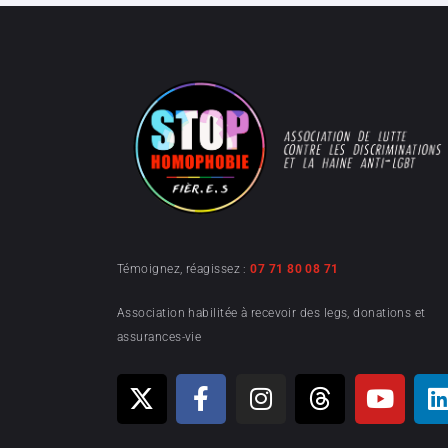
Témoignez, réagissez :
07 71 80 08 71
Association habilitée à recevoir des legs, donations et
assurances-vie