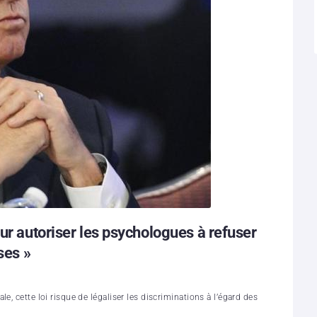
ur autoriser les psychologues à refuser
ses »
e, cette loi risque de légaliser les discriminations à l’égard des