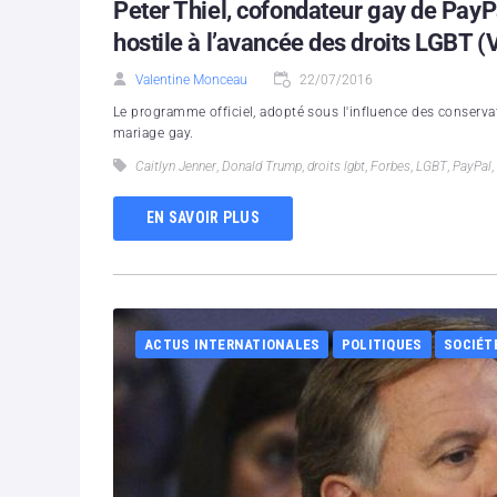
Peter Thiel, cofondateur gay de PayP
hostile à l’avancée des droits LGBT (
Valentine Monceau
22/07/2016
Le programme officiel, adopté sous l'influence des conserva
mariage gay.
Caitlyn Jenner
,
Donald Trump
,
droits lgbt
,
Forbes
,
LGBT
,
PayPal
,
EN SAVOIR PLUS
ACTUS INTERNATIONALES
POLITIQUES
SOCIÉT