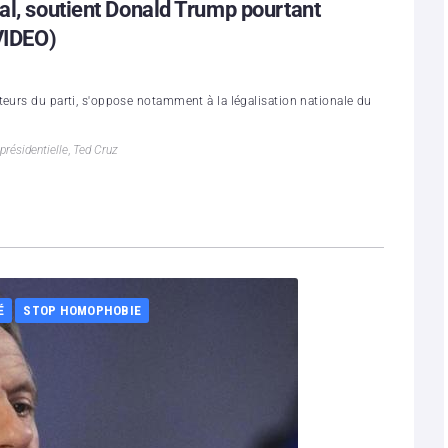
al, soutient Donald Trump pourtant
VIDEO)
teurs du parti, s'oppose notamment à la légalisation nationale du
présidentielle
,
Ted Cruz
É
STOP HOMOPHOBIE