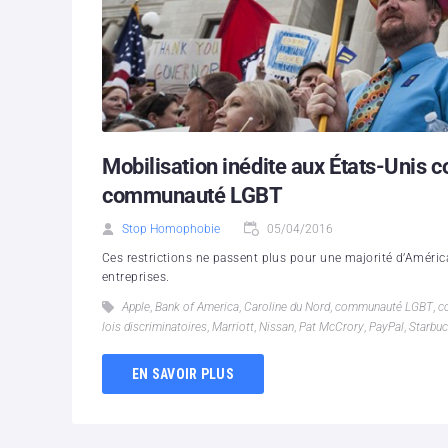
Mobilisation inédite aux États-Unis co
communauté LGBT
Stop Homophobie
05/04/2016
Ces restrictions ne passent plus pour une majorité d’Améric
entreprises.
Apple
,
Bank of America
,
Caroline du Nord
,
communauté LGBT
,
c
lois discriminatoires
,
Marriott
,
Nissan
,
Pat McCrory
,
PayPal
,
Starbu
EN SAVOIR PLUS