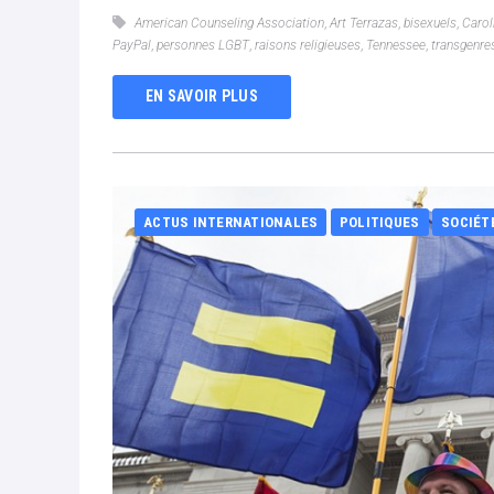
American Counseling Association
,
Art Terrazas
,
bisexuels
,
Carol
PayPal
,
personnes LGBT
,
raisons religieuses
,
Tennessee
,
transgenre
EN SAVOIR PLUS
ACTUS INTERNATIONALES
POLITIQUES
SOCIÉT