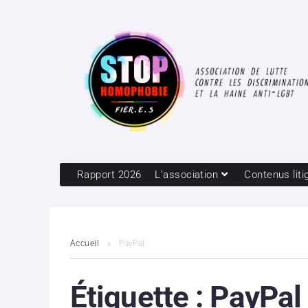
Rapport 2026
L’association
Contenus liti
Accueil
PayPal
Étiquette :
PayPal