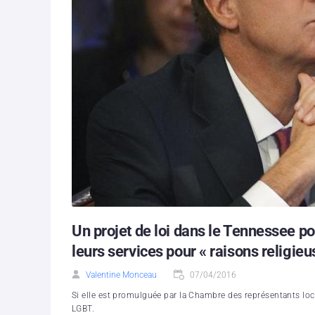
Un projet de loi dans le Tennessee po
leurs services pour « raisons religieu
Valentine Monceau
07/04/2016
Si elle est promulguée par la Chambre des représentants local
LGBT.