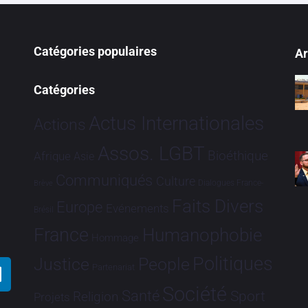
Catégories populaires
Ar
Catégories
Actus Internationales
Actions
Assos. LGBT
Bioéthique
Afrique
Asie
Communiqués
Culture
Dialogues France-
Brève
Faits Divers
Europe
Evénements
Brésil
France
Humanophobie
Hommage
Politiques
Justice
People
Partenariat
Société
Santé
Sport
Religion
Projets