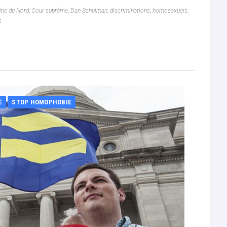
ine du Nord
,
Cour suprême
,
Dan Schulman
,
discriminations
,
homosexuels
,
s
É
STOP HOMOPHOBIE