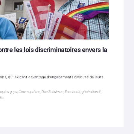
ntre les lois discriminatoires envers la
ains, qui exigent davantage d’engagements civiques de leurs
ouples gays
,
Cour suprême
,
Dan Schulman
,
Facebook
,
génération Y
,
cks