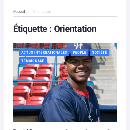
L’association
Accueil
Orientation
Contenus litigieux
Étiquette :
Orientation
Nous soutenir
ACTUS INTERNATIONALES
PEOPLE
SOCIÉTÉ
Boutique
TÉMOIGNAGE
Partenaires
Contacts
Hébergement solidaire