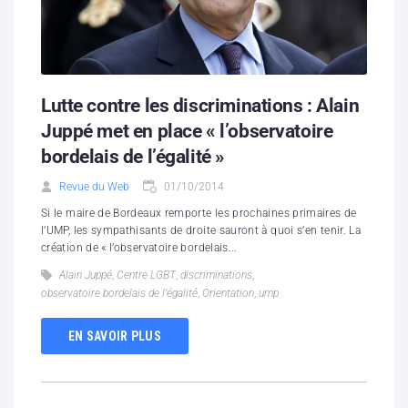
Lutte contre les discriminations : Alain
Juppé met en place « l’observatoire
bordelais de l’égalité »
Revue du Web
01/10/2014
Si le maire de Bordeaux remporte les prochaines primaires de
l’UMP, les sympathisants de droite sauront à quoi s’en tenir. La
création de « l’observatoire bordelais...
Alain Juppé
,
Centre LGBT
,
discriminations
,
observatoire bordelais de l’égalité
,
Orientation
,
ump
EN SAVOIR PLUS