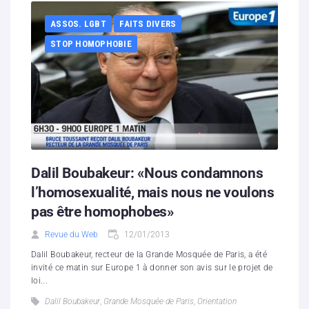
ASSOS. LGBT
FAITS DIVERS
STOP HOMOPHOBIE
Dalil Boubakeur: «Nous condamnons
l’homosexualité, mais nous ne voulons
pas être homophobes»
Revue du Web
12/01/2013
Dalil Boubakeur, recteur de la Grande Mosquée de Paris, a été
invité ce matin sur Europe 1 à donner son avis sur le projet de
loi...
Dalil Boubakeur
,
Grande Mosquée de Paris
,
Orientation