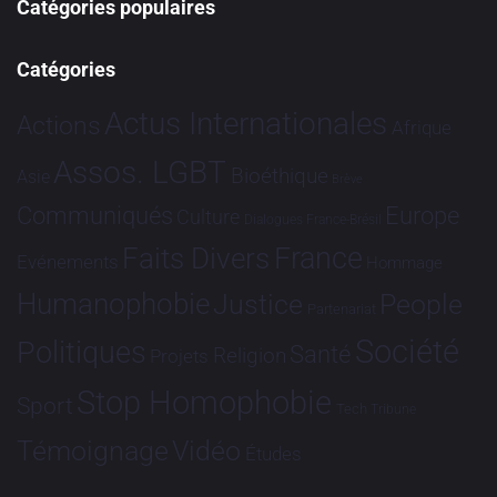
Catégories populaires
Catégories
Actus Internationales
Actions
Afrique
Assos. LGBT
Bioéthique
Asie
Brève
Communiqués
Europe
Culture
Dialogues France-Brésil
France
Faits Divers
Evénements
Hommage
Humanophobie
Justice
People
Partenariat
Société
Politiques
Santé
Religion
Projets
Stop Homophobie
Sport
Tech
Tribune
Vidéo
Témoignage
Études