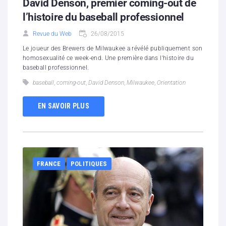
David Denson, premier coming-out de
l’histoire du baseball professionnel
Revue du Web
26/08/2015
Le joueur des Brewers de Milwaukee a révélé publiquement son
homosexualité ce week-end. Une première dans l'histoire du
baseball professionnel.
baseball
,
coming-out
,
David Denson
,
Milwaukee
,
Orientation
EN SAVOIR PLUS
FRANCE
POLITIQUES