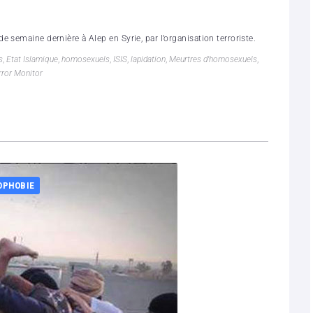
 semaine dernière à Alep en Syrie, par l’organisation terroriste.
s
,
Etat Islamique
,
homosexuels
,
ISIS
,
lapidation
,
Meurtres d'homosexuels
,
rror Monitor
OPHOBIE