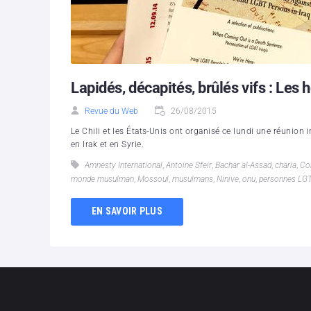
Lapidés, décapités, brûlés vifs : Les 
Revue du Web
26/08/2015
Le Chili et les États-Unis ont organisé ce lundi une réuni
en Irak et en Syrie.
Amnesty International
,
Antoine Sfeir
,
Bachar al-Assad
,
charia
,
Co
monde musulman
,
Mossoul
,
musulmans
,
Ninive
,
onu
,
personnes LG
EN SAVOIR PLUS