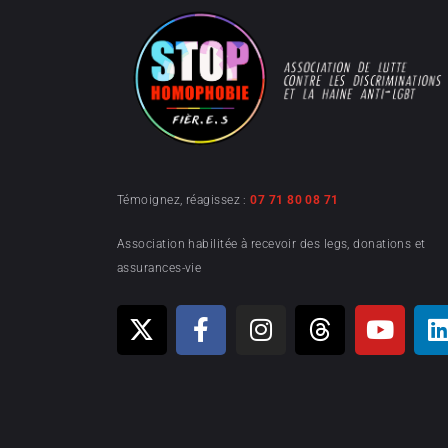
Témoignez, réagissez :
07 71 80 08 71
Association habilitée à recevoir des legs, donations et
assurances-vie