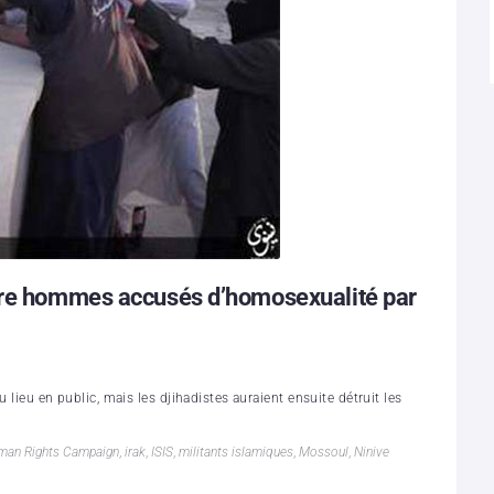
atre hommes accusés d’homosexualité par
 lieu en public, mais les djihadistes auraient ensuite détruit les
man Rights Campaign
,
irak
,
ISIS
,
militants islamiques
,
Mossoul
,
Ninive