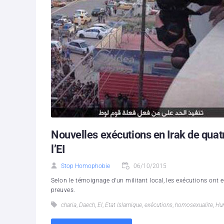
Nouvelles exécutions en Irak de qu
l’EI
Stop Homophobie
06/10/2015
Selon le témoignage d'un militant local, les exécutions ont eu
preuves.
charia
,
Daech
,
EI
,
Etat Islamique
,
exécutions
,
homosexualite
,
Hu