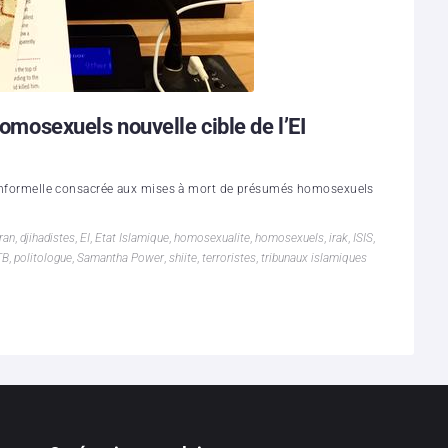
homosexuels nouvelle cible de l’EI
on informelle consacrée aux mises à mort de présumés homosexuels
ran
,
djihadistes
,
EI
,
Etat Islamique
,
homosexualite
,
homosexuels
,
irak
,
ISIS
,
TB
,
politologue
,
Samantha Power
,
shiite
,
terroristes
,
tribunaux islamiques