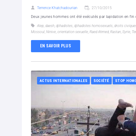
Terrence Khatchadourian
27/10/2015
Deux jeunes hommes ont été exécutés par lapidation en fin de
Alep
,
daesh
,
djihadistes
,
djihadistes homosexuels
,
droits civique
Mossoul
,
Ninive
,
orientation sexuelle
,
Raed Ahmed
,
Rastan
,
Syrie
,
Te
EN SAVOIR PLUS
ACTUS INTERNATIONALES
SOCIÉTÉ
STOP HOM