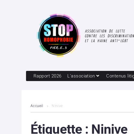
Rapport 2026
L’association
Contenus liti
Accueil
Ninive
Étiquette :
Ninive