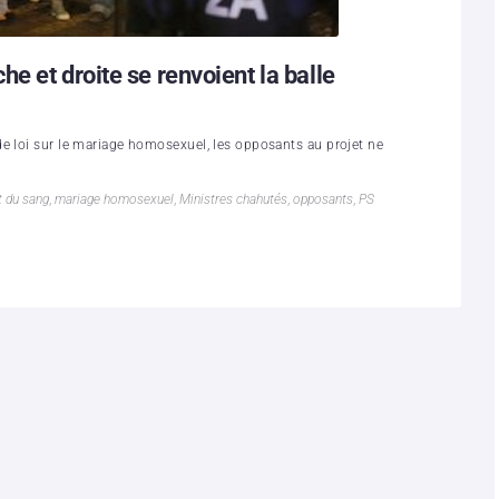
e et droite se renvoient la balle
e loi sur le mariage homosexuel, les opposants au projet ne
t du sang
,
mariage homosexuel
,
Ministres chahutés
,
opposants
,
PS