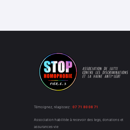
Témoignez, réagissez :
07 71 80 08 71
Association habilitée à recevoir des legs, donations et
assurances-vie