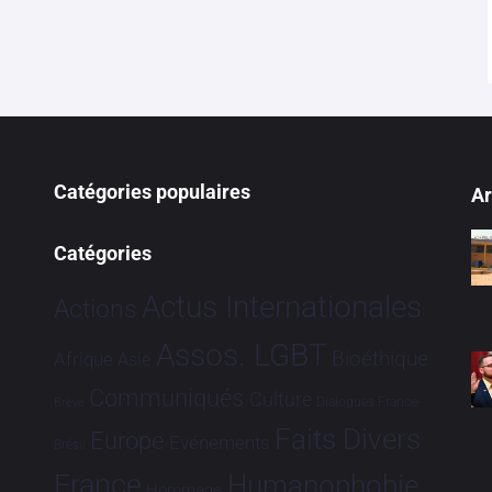
Catégories populaires
Ar
Catégories
Actus Internationales
Actions
Assos. LGBT
Bioéthique
Afrique
Asie
Communiqués
Culture
Dialogues France-
Brève
Faits Divers
Europe
Evénements
Brésil
France
Humanophobie
Hommage