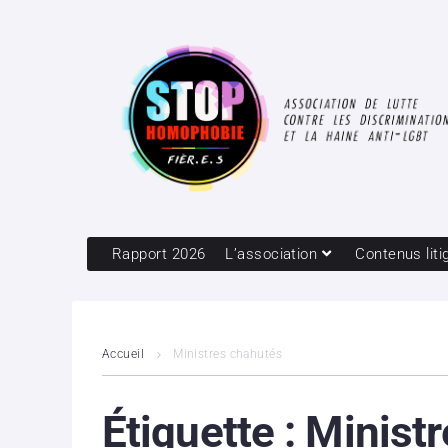
Rapport 2026
L’association
Contenus liti
Accueil
Ministres chahutés
Étiquette :
Minist