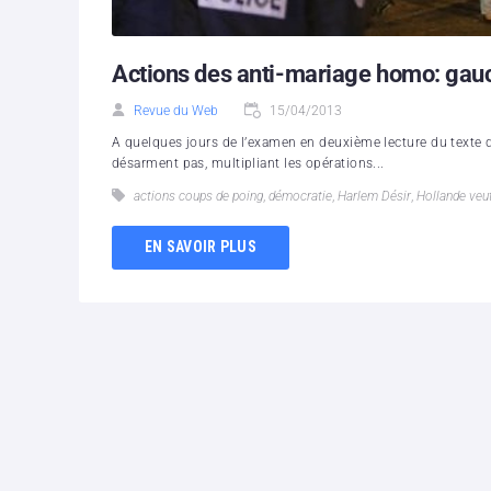
Actions des anti-mariage homo: gauch
Revue du Web
15/04/2013
A quelques jours de l’examen en deuxième lecture du texte d
désarment pas, multipliant les opérations...
actions coups de poing
,
démocratie
,
Harlem Désir
,
Hollande veu
EN SAVOIR PLUS