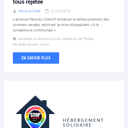
tous rejetée
Revue du Web
07/03/2018
L'antenne Paca du collectif réclamait le remboursement des
sommes versées, estimant qu'elles échappaient « à la
compétence communale ».
europride
,
la manif pour tous
,
Lesbian & Gay Parade
,
Me André Bonnet
,
Toulon
EN SAVOIR PLUS