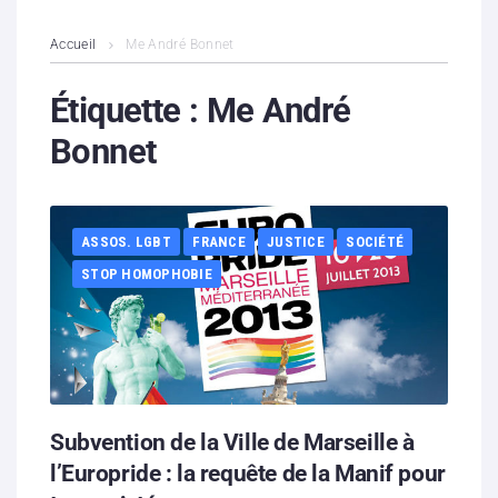
L’association
Accueil
Me André Bonnet
Contenus litigieux
Étiquette :
Me André
Bonnet
Nous soutenir
Boutique
ASSOS. LGBT
FRANCE
JUSTICE
SOCIÉTÉ
Partenaires
STOP HOMOPHOBIE
Contacts
Hébergement solidaire
Subvention de la Ville de Marseille à
l’Europride : la requête de la Manif pour