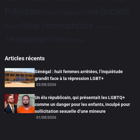
Société
Politiques
Santé
Religion
Projets
Stop Homophobie
Sport
Tech
Tribune
Vidéo
Témoignage
Études
Articles récents
Sénégal : huit femmes arrêtées, l’inquiétude
grandit face à la répression LGBT+
02/08/2026
Un élu républicain, qui présentait les LGBTQ+
comme un danger pour les enfants, inculpé pour
sollicitation sexuelle d’une mineure
01/08/2026