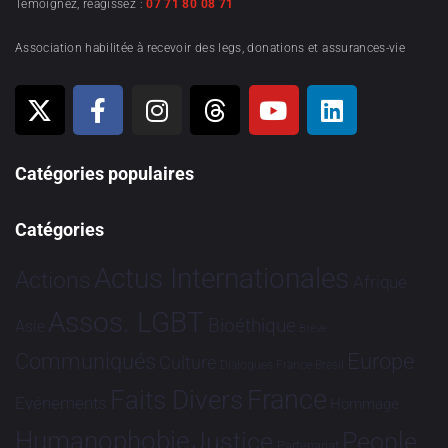
Témoignez, réagissez :
07 71 80 08 71
Association habilitée à recevoir des legs, donations et assurances-vie
Catégories populaires
Catégories
Actus Internationales
Actions
Afrique
Assos. LGBT
Bioéthique
Asie
Brève
Communiqués
Europe
Culture
Dialogues France-Brésil
France
Faits Divers
Evénements
Hommage
Humanophobie
Justice
People
Partenariat