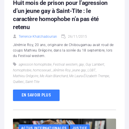
Huit mois de prison pour l’agression
d’un jeune gay à Saint-Tite : le
caractère homophobe n’a pas été
retenu
Terrence Khatchadourian
26/11/2015
Jérémie Roy, 20 ans, originaire de Chibougamau avait roué de
coups Mathieu Grégoire, dans la soirée du 18 septembre, lors
du Festival western.
agression homophobe
,
Festival western
,
gay
,
Guy Lambert
,
homophobie
,
homosexuel
,
Jérémie Roy
,
jeune gay
,
LGBT
,
Mathieu Grégoire
,
Me Alain Blanchard
,
Me Laura-Élizabeth Trempe
,
Québec
,
Saint-Tite
EN SAVOIR PLUS
ACTUS INTERNATIONALES
JUSTICE