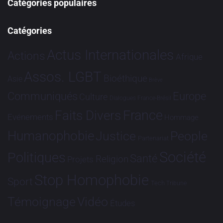
Catégories populaires
Catégories
Actus Internationales
Actions
Afrique
Assos. LGBT
Bioéthique
Asie
Brève
Communiqués
Europe
Culture
Dialogues France-Brésil
France
Faits Divers
Evénements
Hommage
Humanophobie
Justice
People
Partenariat
Société
Politiques
Santé
Religion
Projets
Stop Homophobie
Sport
Tech
Tribune
Vidéo
Témoignage
Études