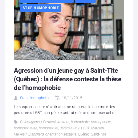
STOP HOMOPHOBIE
Agression d’un jeune gay à Saint-Tite
(Québec) : la défense conteste la thèse
de l’homophobie
Stop Homophobie
18/11/2015
Le suspect assure n'avoir aucune rancœur à l'encontre des
personnes LGBT, son père étant lui-même « homosexuel ».
Chibougamau
,
Festival western
,
homophobe
,
homophobie
,
homosexualite
,
homosexuel
,
Jérémie Roy
,
LGBT
,
Mathieu
,
Me Alain Blanchard
,
orientation sexuelle
,
Québec
,
Saint-Tite