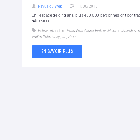
Revue du Web
11/06/2015
En l'espace de cinq ans, plus 400.000 personnes ont contract
dérisoires.
Eglise orthodoxe
,
Fondation Andreï Ryjkov
,
Maxime Malychev
,
m
Vadim Pokrovsky
,
vih
,
virus
EN SAVOIR PLUS