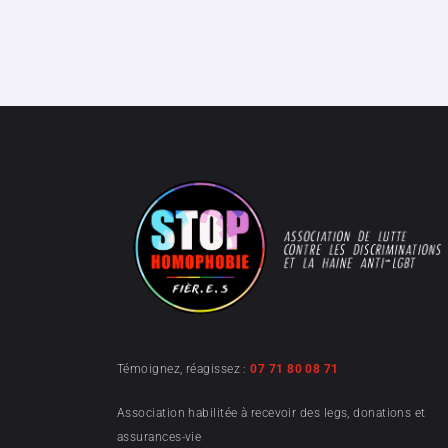
Témoignez, réagissez :
07 71 80 08 71
Association habilitée à recevoir des legs, donations et
assurances-vie