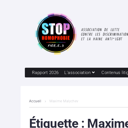
Rapport 2026
L’association
Contenus liti
Accueil
Maxime Malychev
Étiquette :
Maxime