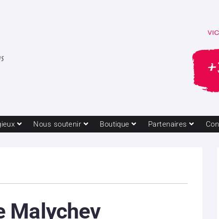
gieux
Nous soutenir
Boutique
Partenaires
Con
 Malychev