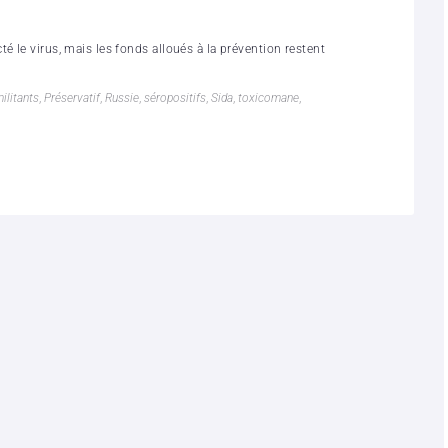
é le virus, mais les fonds alloués à la prévention restent
ilitants
,
Préservatif
,
Russie
,
séropositifs
,
Sida
,
toxicomane
,