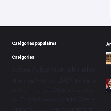
Catégories populaires
Ar
Catégories
Actus Internationales
Actions
Assos. LGBT
Bioéthique
Afrique
Asie
Communiqués
Culture
Dialogues France-
Brève
Faits Divers
Europe
Evénements
Brésil
France
Humanophobie
Hommage