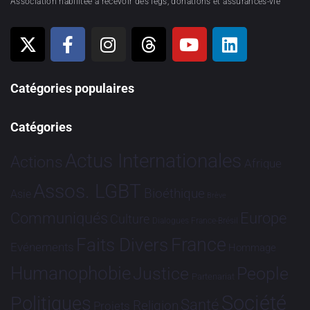
Association habilitée à recevoir des legs, donations et assurances-vie
Catégories populaires
Catégories
Actus Internationales
Actions
Afrique
Assos. LGBT
Bioéthique
Asie
Brève
Communiqués
Europe
Culture
Dialogues France-Brésil
France
Faits Divers
Evénements
Hommage
Humanophobie
Justice
People
Partenariat
Société
Politiques
Santé
Religion
Projets