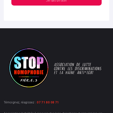
Je fais un don
Témoignez, réagissez :
07 71 80 08 71