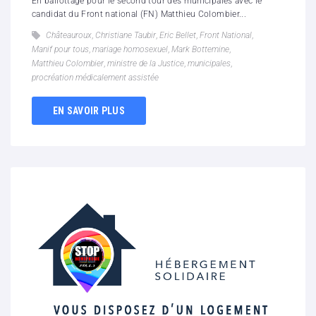
En ballottage pour le second tour des municipales avec le
candidat du Front national (FN) Matthieu Colombier...
Châteauroux
,
Christiane Taubir
,
Eric Bellet
,
Front National
,
Manif pour tous
,
mariage homosexuel
,
Mark Bottemine
,
Matthieu Colombier
,
ministre de la Justice
,
municipales
,
procréation médicalement assistée
EN SAVOIR PLUS