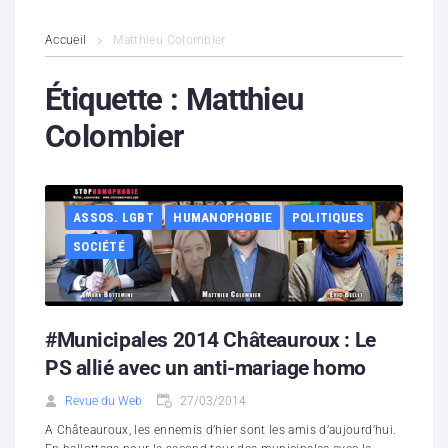
L’association
Accueil
Matthieu Colombier
Contenus litigieux
Étiquette :
Matthieu
Colombier
Nous soutenir
Boutique
ASSOS. LGBT
HUMANOPHOBIE
POLITIQUES
Partenaires
SOCIÉTÉ
Contacts
Hébergement solidaire
#Municipales 2014 Châteauroux : Le
PS allié avec un anti-mariage homo
Revue du Web
27/03/2014
A Châteauroux, les ennemis d’hier sont les amis d’aujourd’hui.