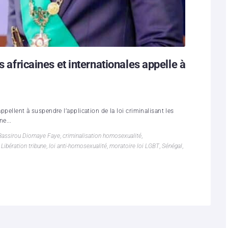
s africaines et internationales appelle à
ppellent à suspendre l’application de la loi criminalisant les
e...
Bassirou Diomaye Faye
,
criminalisation homosexualité
,
,
Libération tribune
,
loi anti-homosexualité
,
moratoire loi LGBT
,
Sénégal
,