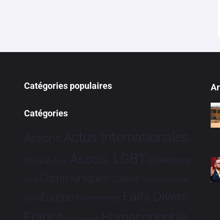
Catégories populaires
Ar
Catégories
Actus Internationales
Actions
Assos. LGBT
Bioéthique
Afrique
Asie
Communiqués
Culture
Dialogues France-
Brève
Faits Divers
Europe
Evénements
Brésil
France
Humanophobie
Hommage