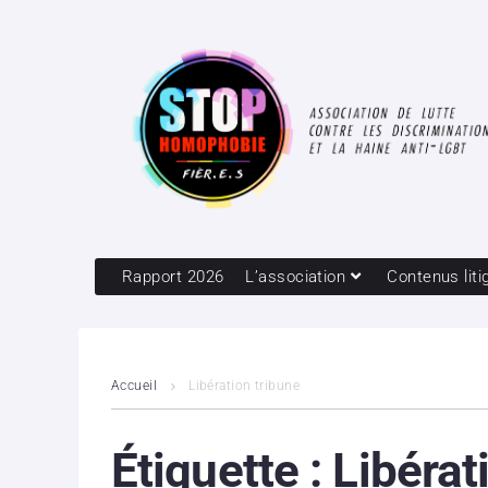
Rapport 2026
L’association
Contenus liti
Accueil
Libération tribune
Étiquette :
Libérat