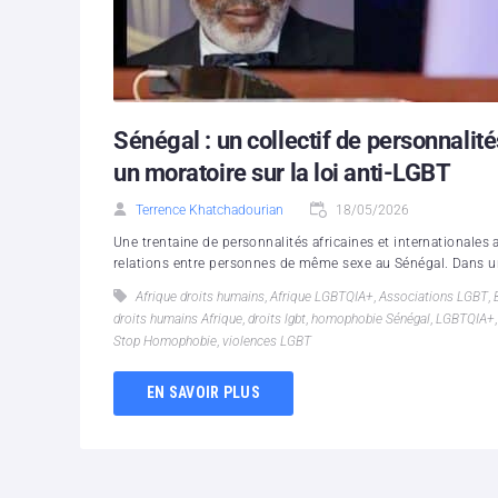
Sénégal : un collectif de personnalité
un moratoire sur la loi anti-LGBT
Terrence Khatchadourian
18/05/2026
Une trentaine de personnalités africaines et internationales a
relations entre personnes de même sexe au Sénégal. Dans un
Afrique droits humains
,
Afrique LGBTQIA+
,
Associations LGBT
,
droits humains Afrique
,
droits lgbt
,
homophobie Sénégal
,
LGBTQIA+
Stop Homophobie
,
violences LGBT
EN SAVOIR PLUS