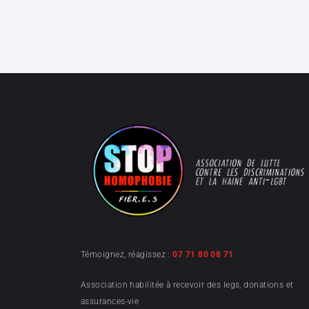
Témoignez, réagissez :
07 71 80 08 71
Association habilitée à recevoir des legs, donations et
assurances-vie