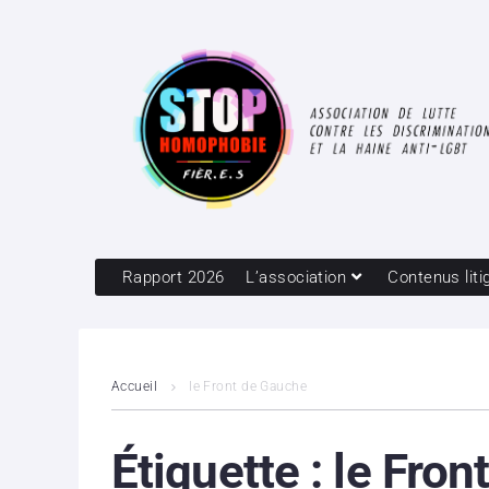
Rapport 2026
L’association
Contenus liti
Accueil
le Front de Gauche
Étiquette :
le Fron