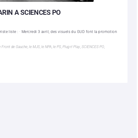
ARIN A SCIENCES PO
e liste : · Mercredi 3 avril, des visuels du GUD font la promotion
e Front de Gauche
,
le MJS
,
le NPA
,
le PS
,
Plug n' Play
,
SCIENCES PO
,