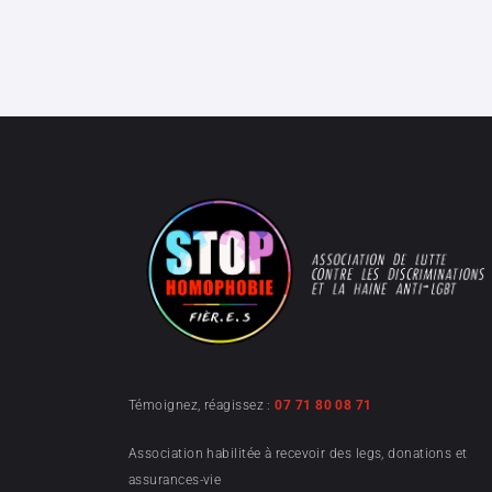
Témoignez, réagissez :
07 71 80 08 71
Association habilitée à recevoir des legs, donations et
assurances-vie