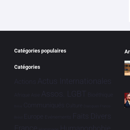
Catégories populaires
Ar
Catégories
Actus Internationales
Actions
Assos. LGBT
Bioéthique
Afrique
Asie
Communiqués
Culture
Dialogues France-
Brève
Faits Divers
Europe
Evénements
Brésil
France
Humanophobie
Hommage