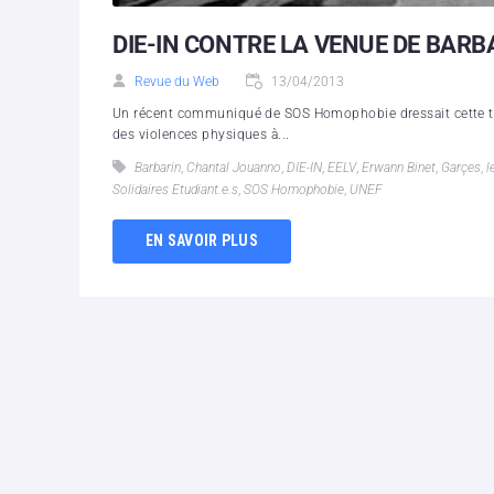
DIE-IN CONTRE LA VENUE DE BARB
Revue du Web
13/04/2013
Un récent communiqué de SOS Homophobie dressait cette trist
des violences physiques à...
Barbarin
,
Chantal Jouanno
,
DIE-IN
,
EELV
,
Erwann Binet
,
Garçes
,
l
Solidaires Etudiant.e.s
,
SOS Homophobie
,
UNEF
EN SAVOIR PLUS