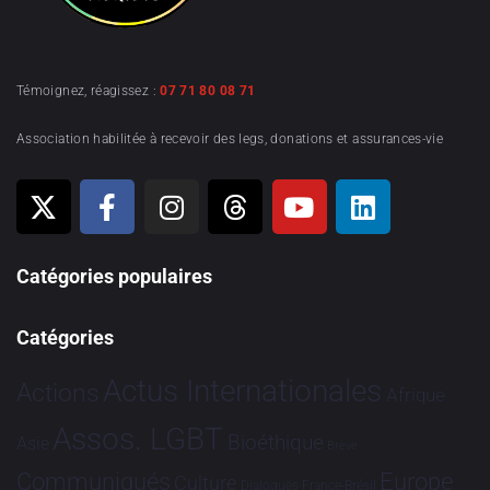
Témoignez, réagissez :
07 71 80 08 71
Association habilitée à recevoir des legs, donations et assurances-vie
Catégories populaires
Catégories
Actus Internationales
Actions
Afrique
Assos. LGBT
Bioéthique
Asie
Brève
Communiqués
Europe
Culture
Dialogues France-Brésil