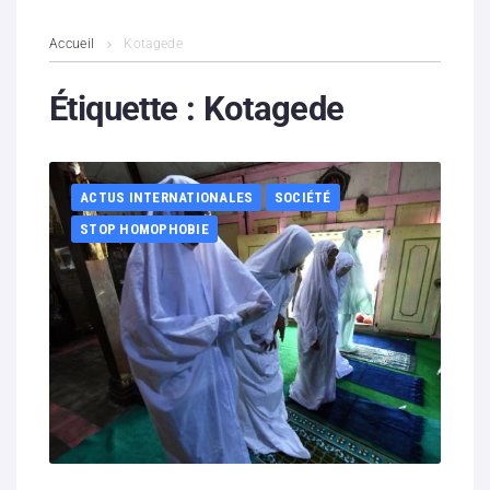
L’association
Accueil
Kotagede
Contenus litigieux
Étiquette :
Kotagede
Nous soutenir
ACTUS INTERNATIONALES
SOCIÉTÉ
Boutique
STOP HOMOPHOBIE
Partenaires
Contacts
Hébergement solidaire