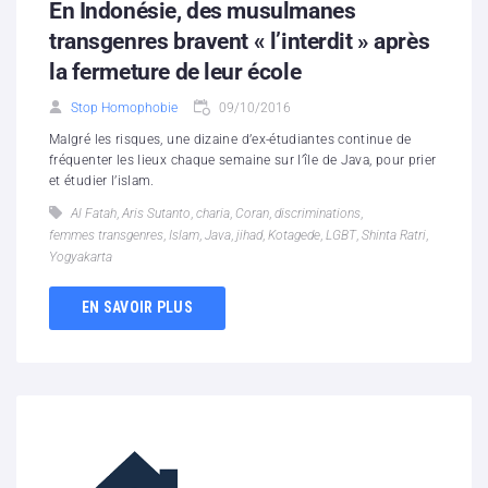
En Indonésie, des musulmanes
transgenres bravent « l’interdit » après
la fermeture de leur école
Stop Homophobie
09/10/2016
Malgré les risques, une dizaine d’ex-étudiantes continue de
fréquenter les lieux chaque semaine sur l’île de Java, pour prier
et étudier l’islam.
Al Fatah
,
Aris Sutanto
,
charia
,
Coran
,
discriminations
,
femmes transgenres
,
Islam
,
Java
,
jihad
,
Kotagede
,
LGBT
,
Shinta Ratri
,
Yogyakarta
EN SAVOIR PLUS