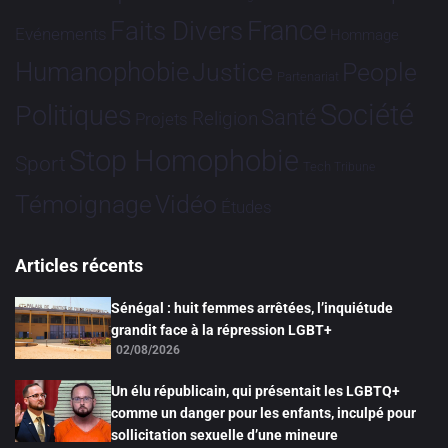
France
Faits Divers
Evénements
Hommage
Humanophobie
Justice
People
Partenariat
Société
Politiques
Santé
Religion
Projets
Stop Homophobie
Sport
Tech
Tribune
Vidéo
Témoignage
Études
Articles récents
Sénégal : huit femmes arrêtées, l’inquiétude
grandit face à la répression LGBT+
02/08/2026
Un élu républicain, qui présentait les LGBTQ+
comme un danger pour les enfants, inculpé pour
sollicitation sexuelle d’une mineure