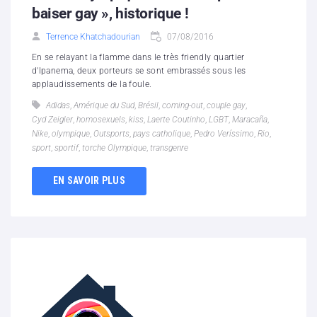
baiser gay », historique !
Terrence Khatchadourian
07/08/2016
En se relayant la flamme dans le très friendly quartier
d'Ipanema, deux porteurs se sont embrassés sous les
applaudissements de la foule.
Adidas
,
Amérique du Sud
,
Brésil
,
coming-out
,
couple gay
,
Cyd Zeigler
,
homosexuels
,
kiss
,
Laerte Coutinho
,
LGBT
,
Maracaña
,
Nike
,
olympique
,
Outsports
,
pays catholique
,
Pedro Veríssimo
,
Rio
,
sport
,
sportif
,
torche Olympique
,
transgenre
EN SAVOIR PLUS