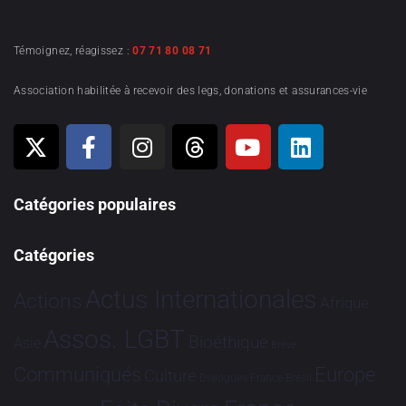
Témoignez, réagissez :
07 71 80 08 71
Association habilitée à recevoir des legs, donations et assurances-vie
Catégories populaires
Catégories
Actus Internationales
Actions
Afrique
Assos. LGBT
Bioéthique
Asie
Brève
Communiqués
Europe
Culture
Dialogues France-Brésil