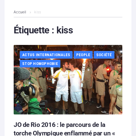
L’association
Accueil
kiss
Contenus litigieux
Étiquette :
kiss
Nous soutenir
ACTUS INTERNATIONALES
PEOPLE
SOCIÉTÉ
Boutique
STOP HOMOPHOBIE
Partenaires
Contacts
Hébergement solidaire
JO de Rio 2016 : le parcours de la
torche Olympique enflammé par un «