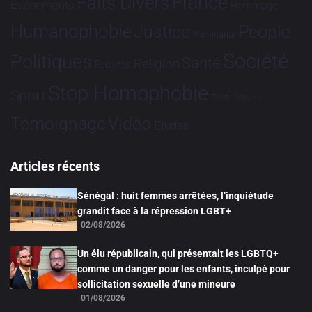
France
Faits Divers
Evénements
Hommage
Humanophobie
Justice
People
Partenariat
Société
Politiques
Santé
Religion
Projets
Stop Homophobie
Sport
Tech
Tribune
Vidéo
Témoignage
Études
Articles récents
Sénégal : huit femmes arrêtées, l’inquiétude
grandit face à la répression LGBT+
02/08/2026
Un élu républicain, qui présentait les LGBTQ+
comme un danger pour les enfants, inculpé pour
sollicitation sexuelle d’une mineure
01/08/2026