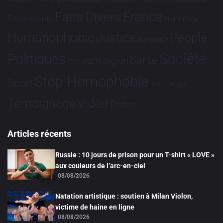
France
Faits Divers
Evénements
Hommage
Humanophobie
Justice
People
Partenariat
Société
Politiques
Santé
Religion
Projets
Stop Homophobie
Sport
Tech
Tribune
Vidéo
Témoignage
Études
Articles récents
Russie : 10 jours de prison pour un T-shirt « LOVE »
aux couleurs de l’arc-en-ciel
08/08/2026
Natation artistique : soutien à Milan Violon,
victime de haine en ligne
08/08/2026