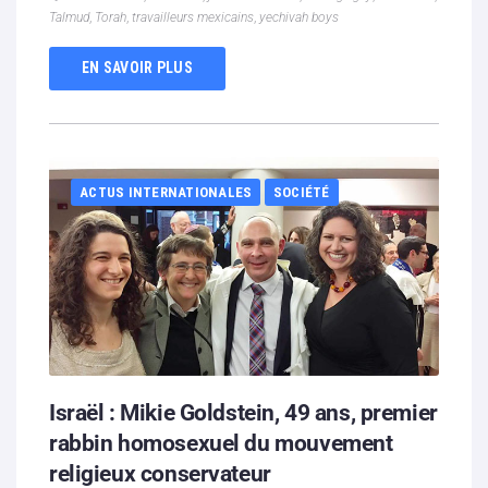
Talmud
,
Torah
,
travailleurs mexicains
,
yechivah boys
EN SAVOIR PLUS
ACTUS INTERNATIONALES
SOCIÉTÉ
Israël : Mikie Goldstein, 49 ans, premier
rabbin homosexuel du mouvement
religieux conservateur