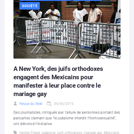
SOCIÉTÉ
A New York, des juifs orthodoxes
engagent des Mexicains pour
manifester à leur place contre le
mariage gay
Revue du Web
30/06/2015
Des journalistes, intrigués par l'allure de personnes portant des
pancartes clamant que "le judaïsme interdit l'homosexualité",
ont dénoncé l'initiative.
Heshie Freed
,
Judaïsme
,
juifs orthodoxes
,
mariage gay
,
Mexicains
,