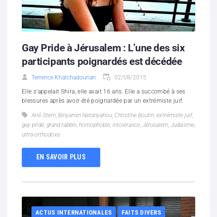
Gay Pride à Jérusalem : L’une des six
participants poignardés est décédée
Terrence Khatchadourian
02/08/2015
Elle s'appelait Shira, elle avait 16 ans. Elle a succombé à ses
blessures après avoir été poignardée par un extrémiste juif.
Arié Stern
,
Binyamin Netanyahou
,
Christine Boutin
,
extrémiste juif
,
gay pride
,
grand rabbin
,
homophobie
,
intolérance
,
Jérusalem
,
Judaïsme
,
ultra-orthodoxe
EN SAVOIR PLUS
ACTUS INTERNATIONALES
FAITS DIVERS