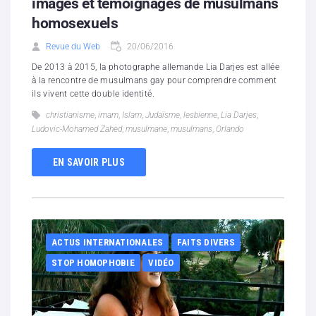
images et témoignages de musulmans
homosexuels
Revue du Web
20/06/2016
De 2013 à 2015, la photographe allemande Lia Darjes est allée
à la rencontre de musulmans gay pour comprendre comment
ils vivent cette double identité.
christianisme
,
imam
,
Islam
,
Judaïsme
,
lesbienne
,
Lia Darjes
,
Ludo­vic-Moha­med Zahed
,
musulmane
,
musulmans
,
Orlando
EN SAVOIR PLUS
ACTUS INTERNATIONALES
FAITS DIVERS
STOP HOMOPHOBIE
VIDÉO