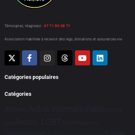
Témoignez, réagissez :
07 71 80 08 71
Association habilitée à recevoir des legs, donations et assurances-vie
Catégories populaires
Catégories
Actus Internationales
Actions
Afrique
Assos. LGBT
Bioéthique
Asie
Brève
Communiqués
Europe
Culture
Dialogues France-Brésil