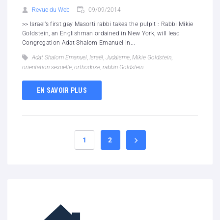
Revue du Web
09/09/2014
>> Israel’s first gay Masorti rabbi takes the pulpit : Rabbi Mikie
Goldstein, an Englishman ordained in New York, will lead
Congregation Adat Shalom Emanuel in...
Adat Shalom Emanuel
,
Israël
,
Judaïsme
,
Mikie Goldstein
,
orientation sexuelle
,
orthodoxe
,
rabbin Goldstein
EN SAVOIR PLUS
1
2