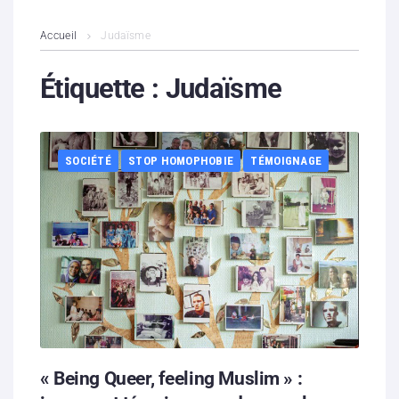
L’association
Accueil
Judaïsme
Contenus litigieux
Étiquette :
Judaïsme
Nous soutenir
SOCIÉTÉ
STOP HOMOPHOBIE
TÉMOIGNAGE
Boutique
Partenaires
Contacts
Hébergement solidaire
« Being Queer, feeling Muslim » :