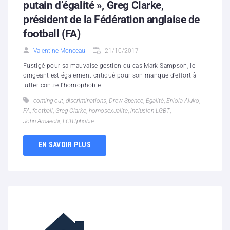
putain d’égalité », Greg Clarke,
président de la Fédération anglaise de
football (FA)
Valentine Monceau
21/10/2017
Fustigé pour sa mauvaise gestion du cas Mark Sampson, le
dirigeant est également critiqué pour son manque d'effort à
lutter contre l'homophobie.
coming-out
,
discriminations
,
Drew Spence
,
Egalité
,
Eniola Aluko
,
FA
,
football
,
Greg Clarke
,
homosexualite
,
inclusion LGBT
,
John Amaechi
,
LGBTphobie
EN SAVOIR PLUS