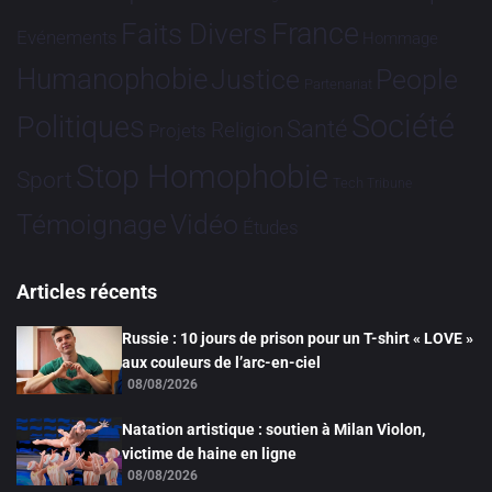
France
Faits Divers
Evénements
Hommage
Humanophobie
Justice
People
Partenariat
Société
Politiques
Santé
Religion
Projets
Stop Homophobie
Sport
Tech
Tribune
Vidéo
Témoignage
Études
Articles récents
Russie : 10 jours de prison pour un T-shirt « LOVE »
aux couleurs de l’arc-en-ciel
08/08/2026
Natation artistique : soutien à Milan Violon,
victime de haine en ligne
08/08/2026