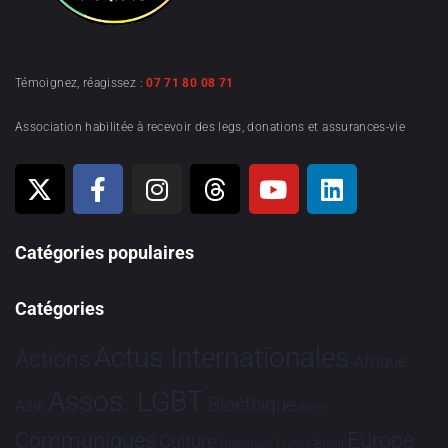
Témoignez, réagissez :
07 71 80 08 71
Association habilitée à recevoir des legs, donations et assurances-vie
Catégories populaires
Catégories
Actus Internationales
Actions
Afrique
Assos. LGBT
Bioéthique
Asie
Brève
Communiqués
Europe
Culture
Dialogues France-Brésil