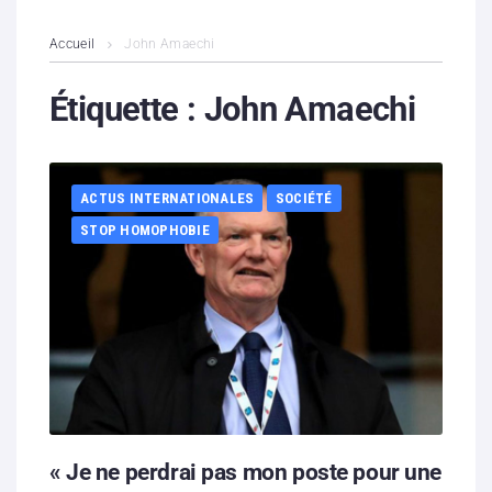
L’association
Accueil
John Amaechi
Contenus litigieux
Étiquette :
John Amaechi
Nous soutenir
ACTUS INTERNATIONALES
SOCIÉTÉ
Boutique
STOP HOMOPHOBIE
Partenaires
Contacts
Hébergement solidaire
« Je ne perdrai pas mon poste pour une