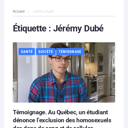
L’association
Accueil
Jérémy Dubé
Contenus litigieux
Étiquette :
Jérémy Dubé
Nous soutenir
SANTÉ
SOCIÉTÉ
TÉMOIGNAGE
Boutique
Partenaires
Contacts
Hébergement solidaire
Témoignage. Au Québec, un étudiant
dénonce l’exclusion des homosexuels