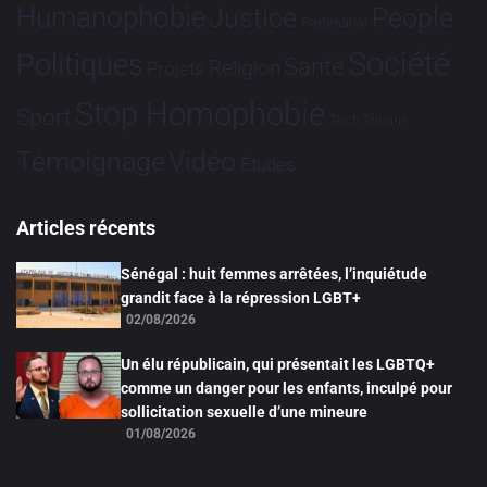
Humanophobie
Justice
People
Partenariat
Société
Politiques
Santé
Religion
Projets
Stop Homophobie
Sport
Tech
Tribune
Vidéo
Témoignage
Études
Articles récents
Sénégal : huit femmes arrêtées, l’inquiétude
grandit face à la répression LGBT+
02/08/2026
Un élu républicain, qui présentait les LGBTQ+
comme un danger pour les enfants, inculpé pour
sollicitation sexuelle d’une mineure
01/08/2026