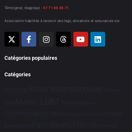
Témoignez, réagissez :
07 71 80 08 71
Association habilitée à recevoir des legs, donations et assurances-vie
Catégories populaires
Catégories
Actus Internationales
Actions
Afrique
Assos. LGBT
Bioéthique
Asie
Brève
Communiqués
Europe
Culture
Dialogues France-Brésil
France
Faits Divers
Evénements
Hommage