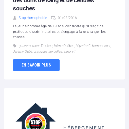
des dons de sang et de cellules
souches
Stop Homophobie
01/02/2016
Le jeune homme âgé de 18 ans, considère qu'il s'agit de
pratiques discriminatoires et s'engage à faire changer les
choses.
gouvernement Trudeau
,
Héma-Québec
,
hépatite C
,
homosexuel
,
Jérémy Dubé
,
pratiques sexuelles
,
sang
,
vih
EN SAVOIR PLUS