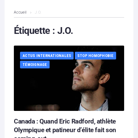
L’association
Accueil
J.O.
Contenus litigieux
Étiquette :
J.O.
Nous soutenir
ACTUS INTERNATIONALES
STOP HOMOPHOBIE
Boutique
TÉMOIGNAGE
Partenaires
Contacts
Hébergement solidaire
Canada : Quand Eric Radford, athlète
Olympique et patineur d’élite fait son