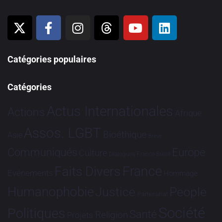
Catégories populaires
Catégories
Actus Internationales
Actions
Afrique
Assos. LGBT
Bioéthique
Asie
Brève
Communiqués
Europe
Culture
Dialogues France-Brésil
France
Faits Divers
Evénements
Hommage
Humanophobie
Justice
People
Partenariat
Société
Politiques
Santé
Religion
Projets