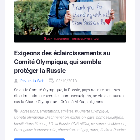
Exigeons des éclaircissements au
Comité Olympique, qui semble
protéger la Russie
Revue du Web
03/10/2013
Selon le Comité Olympique, la Russie, pays notoire pour ses
discriminations envers les homosexuel(le)s, ne viole en aucun
cas la Charte Olympique… Grâce à AllOut, exigeons...
Agressions
,
arrestations
,
athlètes
,
bi
,
Charte Olympique
,
Comité olympique
,
Discrimination
,
exclusion
,
gays
,
homosexuel(le)s
,
humiliations filmées
,
J.O.
,
la Russie
,
ONG AllOut
,
personnes lesbiennes
,
Propagande homosexuelle
,
répression anti-gay
,
trans
,
Vladimir Poutine