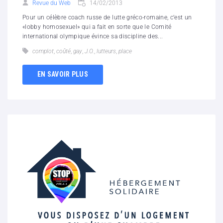
Revue du Web
14/02/2013
Pour un célèbre coach russe de lutte gréco-romaine, c’est un
«lobby homosexuel» qui a fait en sorte que le Comité
international olympique évince sa discipline des...
complot
,
coûté
,
gay
,
J.O.
,
lutteurs
,
place
EN SAVOIR PLUS