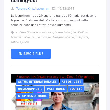
coming-out
Terrence Khatchadourian
12/12/2014
Le jeune homme de 29 ans, originaire de l'Ontario, est devenu
le premier "patineur d'élite" à faire son coming-out cette
semaine dans une entrevue avec Outsports.
athlètes Olypique
,
coming-out
,
Coree-du-Sud
,
Eric Radford
,
homosexualite
,
J.O.
,
Jeux d'hiver
,
Meagan Duhamel
,
Outsports
,
patineur
,
Sochi
EN SAVOIR PLUS
ACTUS INTERNATIONALES
ASSOS. LGBT
HUMANOPHOBIE
POLITIQUES
SOCIÉTÉ
STOP HOMOPHOBIE