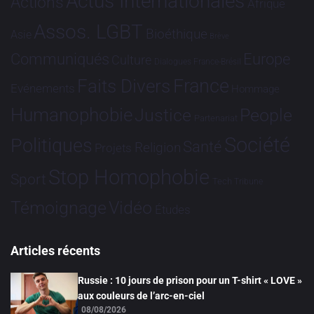
Actus Internationales
Actions
Afrique
Assos. LGBT
Bioéthique
Asie
Brève
Communiqués
Europe
Culture
Dialogues France-Brésil
France
Faits Divers
Evénements
Hommage
Humanophobie
Justice
People
Partenariat
Société
Politiques
Santé
Religion
Projets
Stop Homophobie
Sport
Tech
Tribune
Vidéo
Témoignage
Études
Articles récents
Russie : 10 jours de prison pour un T-shirt « LOVE »
aux couleurs de l’arc-en-ciel
08/08/2026