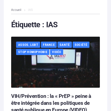
L’association
Accueil
IAS
Contenus litigieux
Étiquette :
IAS
Nous soutenir
ASSOS. LGBT
FRANCE
SANTÉ
SOCIÉTÉ
Boutique
STOP HOMOPHOBIE
VIDÉO
Partenaires
Contacts
Hébergement solidaire
VIH/Prévention : la « PrEP » peine à
être intégrée dans les politiques de
santé publique en Europe (VIDEO)