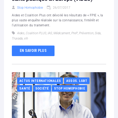
Stop Homophobie
26/07/2017
Aides et Coalition Plus ont dévoilé les résultats de « FPIE », la
plus vaste enquête réalisée sur la connaissance, l’intérêt et
l‘utilisation du traitement.
Aides
,
Coalition PLUS
,
IAS
,
Médicament
,
PreP
,
Prévention
,
Sida
,
Truvada
,
vih
EN SAVOIR PLUS
ACTUS INTERNATIONALES
ASSOS. LGBT
SANTÉ
SOCIÉTÉ
STOP HOMOPHOBIE