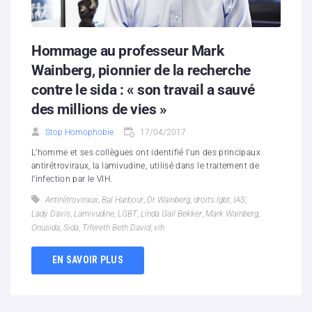
Hommage au professeur Mark
Wainberg, pionnier de la recherche
contre le sida : « son travail a sauvé
des millions de vies »
Stop Homophobie
17/04/2017
L’homme et ses collègues ont identifié l’un des principaux
antirétroviraux, la lamivudine, utilisé dans le traitement de
l’infection par le VIH.
Antirétroviraux
,
Bal Harbour
,
Dr Wainberg
,
droits lgbt
,
IAS
,
Lady Davis
,
Lamivudine
,
LGBT
,
Linda Gail Bekker
,
Mark Wainberg
,
Onusida
,
Sida
,
Tifereth Beth David
,
vih
EN SAVOIR PLUS