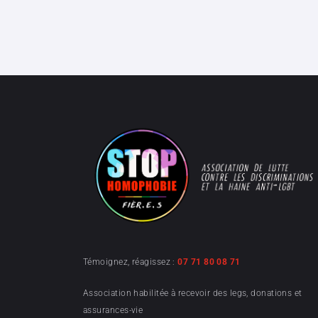
Témoignez, réagissez :
07 71 80 08 71
Association habilitée à recevoir des legs, donations et
assurances-vie