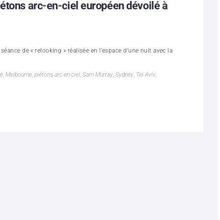
étons arc-en-ciel européen dévoilé à
séance de « relooking » réalisée en l’espace d’une nuit avec la
ve
,
Melbourne
,
piétons arc-en-ciel
,
Sam Murray
,
Sydney
,
Tel Aviv
,