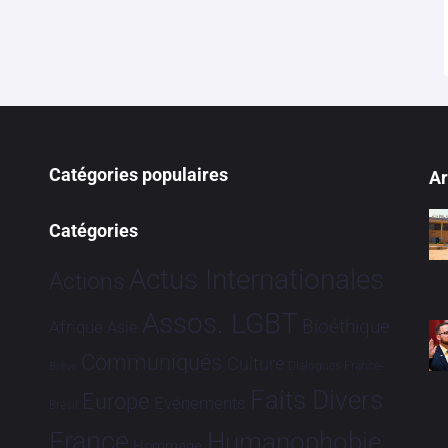
Catégories populaires
Ar
Catégories
Actus Internationales
Actions
Assos. LGBT
Bioéthique
Afrique
Asie
Communiqués
Culture
Dialogues France-
Brève
Faits Divers
Europe
Evénements
Brésil
France
Humanophobie
Hommage