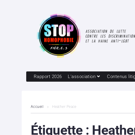
Rapport 2026
L’association
Contenus liti
Accueil
Heather Peace
Étiquette :
Heathe