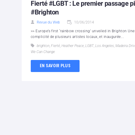
Fierté #LGBT : Le premier passage pi
#Brighton
Revue du Web
10/06/2014
>> Europe’s first ‘rainbow crossing’ unveiled in Brighton Une 
complicité de plusieurs artistes locaux, et inaugurée...
brighton
,
Fierté
,
Heather Peace
,
LGBT
,
Los Angeles
,
Madeira Dri
We Can Change
EN SAVOIR PLUS