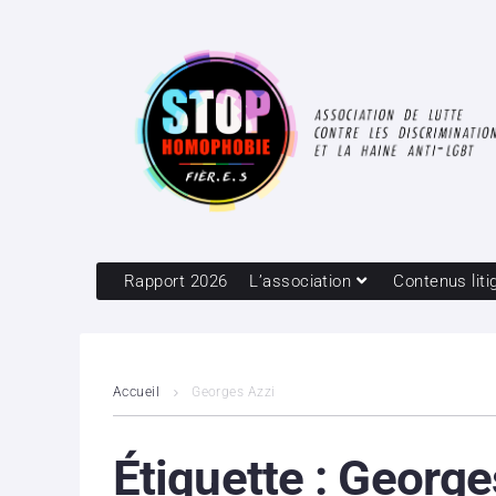
Rapport 2026
L’association
Contenus liti
Accueil
Georges Azzi
Étiquette :
George