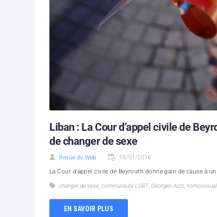
Liban : La Cour d’appel civile de Beyr
de changer de sexe
Revue du Web
16/01/2016
La Cour d'appel civile de Beyrouth donne gain de cause à un
changer de sexe
,
communauté LGBT
,
Georges Azzi
,
homosexual
EN SAVOIR PLUS