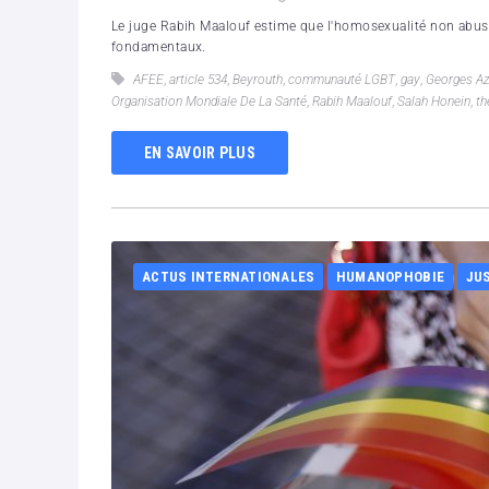
Le juge Rabih Maalouf estime que l'homosexualité non abusiv
fondamentaux.
AFEE
,
article 534
,
Beyrouth
,
communauté LGBT
,
gay
,
Georges Az
Organisation Mondiale De La Santé
,
Rabih Maalouf
,
Salah Honein
,
th
EN SAVOIR PLUS
ACTUS INTERNATIONALES
HUMANOPHOBIE
JU