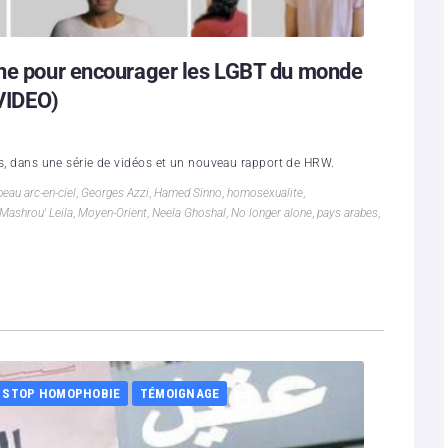
gne pour encourager les LGBT du monde
(VIDEO)
ats, dans une série de vidéos et un nouveau rapport de HRW.
peau arc-en-ciel
,
Georges Azzi
,
Hamed Sinno
,
homosexualite
,
Mashrou' Leila
,
Moyen-Orient
,
Neela Ghoshal
,
No longer alone
,
pays arabes
,
STOP HOMOPHOBIE
TÉMOIGNAGE