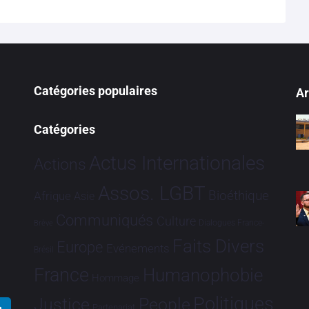
Catégories populaires
Ar
Catégories
Actus Internationales
Actions
Assos. LGBT
Bioéthique
Afrique
Asie
Communiqués
Culture
Dialogues France-
Brève
Faits Divers
Europe
Evénements
Brésil
France
Humanophobie
Hommage
Politiques
Justice
People
Partenariat