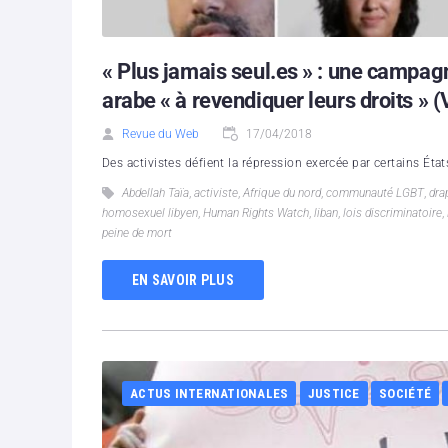
« Plus jamais seul.es » : une campa
arabe « à revendiquer leurs droits » 
Revue du Web
17/04/2018
Des activistes défient la répression exercée par certains Ét
Abdellah Taïa
,
activiste
,
Afrique du nord
,
communauté LGBT
,
dra
homosexuel libyen
,
Human Rights Watch
,
liban
,
lois discriminatoire
,
peine de mort
EN SAVOIR PLUS
ACTUS INTERNATIONALES
JUSTICE
SOCIÉTÉ