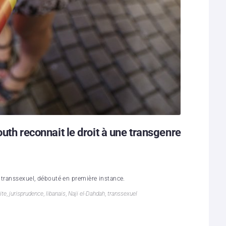
outh reconnait le droit à une transgenre
 transsexuel, débouté en première instance.
ite
,
jurisprudence
,
libanais
,
Naji el-Dahdah
,
transsexuel