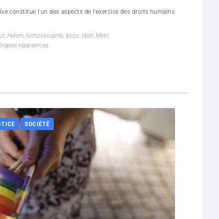
e constitue l'un des aspects de l'exercice des droits humains
zi
,
Helem
,
homosexualite
,
Ipsos
,
liban
,
Metn
,
érapies réparatrices
STICE
SOCIÉTÉ