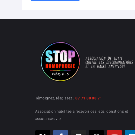
Témoignez, réagissez :
07 71 80 08 71
Association habilitée à recevoir des legs, donations et
assurances-vie