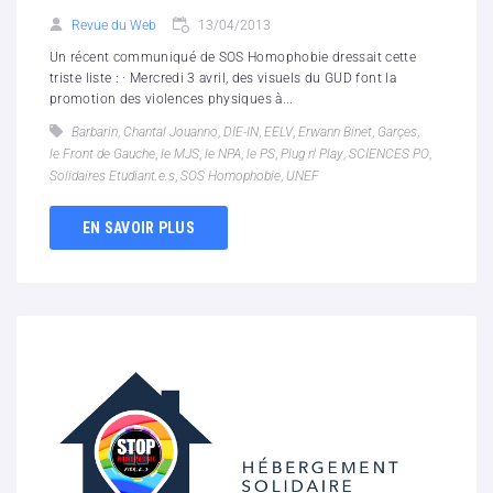
Revue du Web
13/04/2013
Un récent communiqué de SOS Homophobie dressait cette
triste liste : · Mercredi 3 avril, des visuels du GUD font la
promotion des violences physiques à...
Barbarin
,
Chantal Jouanno
,
DIE-IN
,
EELV
,
Erwann Binet
,
Garçes
,
le Front de Gauche
,
le MJS
,
le NPA
,
le PS
,
Plug n' Play
,
SCIENCES PO
,
Solidaires Etudiant.e.s
,
SOS Homophobie
,
UNEF
EN SAVOIR PLUS