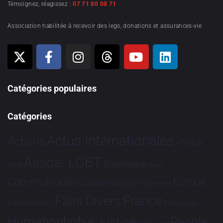
Témoignez, réagissez :
07 71 80 08 71
Association habilitée à recevoir des legs, donations et assurances-vie
Catégories populaires
Catégories
Actus Internationales
Actions
Afrique
Assos. LGBT
Bioéthique
Asie
Brève
Communiqués
Europe
Culture
Dialogues France-Brésil
France
Faits Divers
Evénements
Hommage
Humanophobie
Justice
People