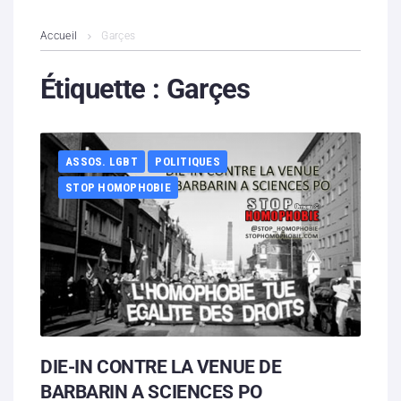
L’association
Accueil
Garçes
Contenus litigieux
Étiquette :
Garçes
Nous soutenir
ASSOS. LGBT
POLITIQUES
Boutique
STOP HOMOPHOBIE
Partenaires
Contacts
Hébergement solidaire
DIE-IN CONTRE LA VENUE DE
BARBARIN A SCIENCES PO