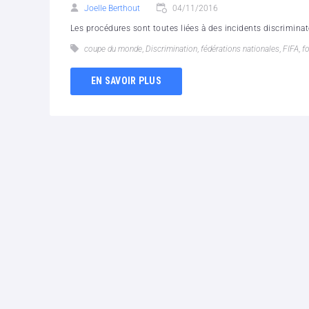
Joelle Berthout
04/11/2016
Les procédures sont toutes liées à des incidents discrimina
coupe du monde
,
Discrimination
,
fédérations nationales
,
FIFA
,
fo
EN SAVOIR PLUS