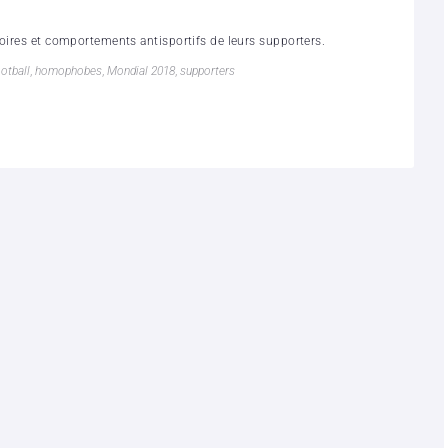
toires et comportements antisportifs de leurs supporters.
otball
,
homophobes
,
Mondial 2018
,
supporters