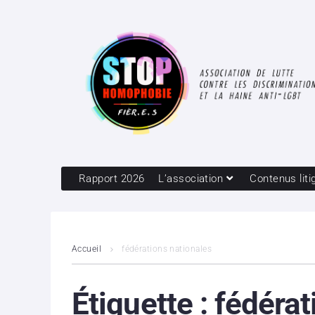
Rapport 2026
L’association
Contenus liti
Accueil
fédérations nationales
Étiquette :
fédérat