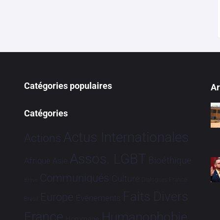
Catégories populaires
Ar
Catégories
Actus Internationales
Actions
Assos. LGBT
Bioéthique
Afrique
Asie
Communiqués
Culture
Dialogues France-
Brève
Faits Divers
Europe
Evénements
Brésil
France
Humanophobie
Hommage