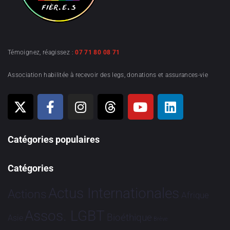
Témoignez, réagissez :
07 71 80 08 71
Association habilitée à recevoir des legs, donations et assurances-vie
Catégories populaires
Catégories
Actus Internationales
Actions
Afrique
Assos. LGBT
Bioéthique
Asie
Brève