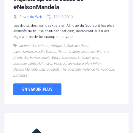
#NelsonMandela
Revue du Web
17/12/2013
Les droits des homosexuels en Afrique du Sud sont les plus
avancés de tout le continent africain, devançant aussi les
législations de beaucoup de pays de...
adopter des enfants
,
Afrique du Sud
,
apartheid
,
cause homosexuelle
,
Darren
,
Discrimination
,
droits de l'Homme
,
Droits des homosexuels
,
Edwin Cameron
,
Emanuel
,
gays
,
homosexualite
,
Huffington Post
,
Johannesburg
,
Navi Pillay
,
Nelson Mandela
,
onu
,
Ouganda
,
The Guardian
,
violence homophobe
,
Zimbawe
EN SAVOIR PLUS