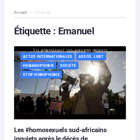
L’association
Accueil
Emanuel
Contenus litigieux
Étiquette :
Emanuel
Nous soutenir
ACTUS INTERNATIONALES
ASSOS. LGBT
Boutique
HUMANOPHOBIE
SOCIÉTÉ
Partenaires
STOP HOMOPHOBIE
Contacts
Hébergement solidaire
Les #homosexuels sud-africains
inquiets après le décès de