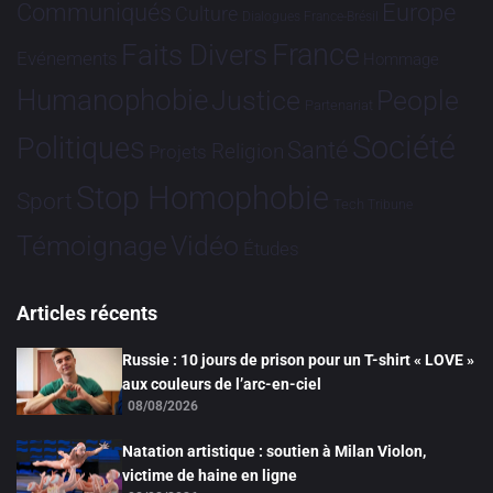
Communiqués
Europe
Culture
Dialogues France-Brésil
France
Faits Divers
Evénements
Hommage
Humanophobie
Justice
People
Partenariat
Société
Politiques
Santé
Religion
Projets
Stop Homophobie
Sport
Tech
Tribune
Vidéo
Témoignage
Études
Articles récents
Russie : 10 jours de prison pour un T-shirt « LOVE »
aux couleurs de l’arc-en-ciel
08/08/2026
Natation artistique : soutien à Milan Violon,
victime de haine en ligne