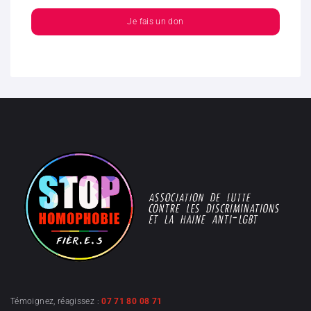
Je fais un don
Témoignez, réagissez :
07 71 80 08 71