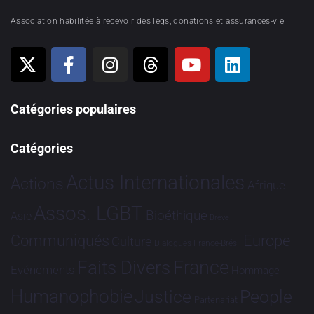
Association habilitée à recevoir des legs, donations et assurances-vie
Catégories populaires
Catégories
Actus Internationales
Actions
Afrique
Assos. LGBT
Bioéthique
Asie
Brève
Communiqués
Europe
Culture
Dialogues France-Brésil
France
Faits Divers
Evénements
Hommage
Humanophobie
Justice
People
Partenariat