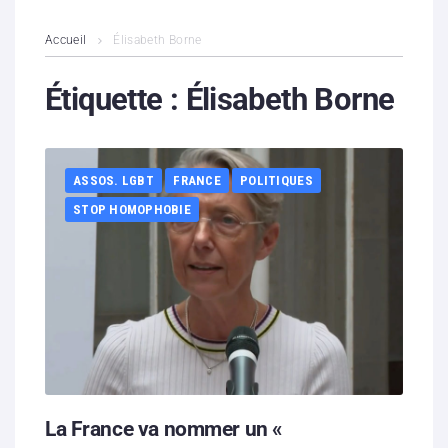
L’association
Accueil
Élisabeth Borne
Contenus litigieux
Étiquette :
Élisabeth Borne
Nous soutenir
ASSOS. LGBT
FRANCE
POLITIQUES
Boutique
STOP HOMOPHOBIE
Partenaires
Contacts
Hébergement solidaire
La France va nommer un «