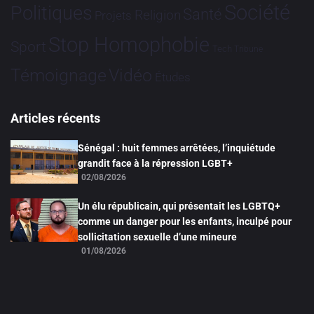
Société
Politiques
Santé
Religion
Projets
Stop Homophobie
Sport
Tech
Tribune
Vidéo
Témoignage
Études
Articles récents
Sénégal : huit femmes arrêtées, l’inquiétude
grandit face à la répression LGBT+
02/08/2026
Un élu républicain, qui présentait les LGBTQ+
comme un danger pour les enfants, inculpé pour
sollicitation sexuelle d’une mineure
01/08/2026