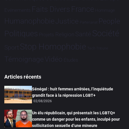
France
Faits Divers
Evénements
Hommage
Humanophobie
Justice
People
Partenariat
Société
Politiques
Santé
Religion
Projets
Stop Homophobie
Sport
Tech
Tribune
Vidéo
Témoignage
Études
Articles récents
Sénégal : huit femmes arrêtées, l’inquiétude
grandit face à la répression LGBT+
02/08/2026
Un élu républicain, qui présentait les LGBTQ+
comme un danger pour les enfants, inculpé pour
sollicitation sexuelle d’une mineure