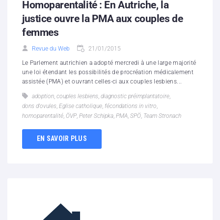
Homoparentalité : En Autriche, la
justice ouvre la PMA aux couples de
femmes
Revue du Web
21/01/2015
Le Parlement autrichien a adopté mercredi à une large majorité
une loi étendant les possibilités de procréation médicalement
assistée (PMA) et ouvrant celles-ci aux couples lesbiens...
adoption
,
couples lesbiens
,
diagnostic préimplantatoire
,
dons d'ovules
,
Eglise catholique
,
fécondations in vitro
,
homoparentalité
,
ÖVP
,
Peter Schipka
,
PMA
,
SPÖ
,
Team Stronach
EN SAVOIR PLUS