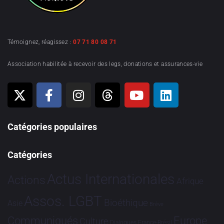
Témoignez, réagissez :
07 71 80 08 71
Association habilitée à recevoir des legs, donations et assurances-vie
Catégories populaires
Catégories
Actus Internationales
Actions
Afrique
Assos. LGBT
Bioéthique
Asie
Brève
Communiqués
Europe
Culture
Dialogues France-Brésil