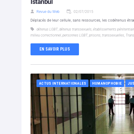
Istanbul
Revue du Web
02/07/2015
Déplacés de leur cellule, sans ressources, les codétenus étr
détenus LGBT
,
détenus transsexuels
,
établissements pénitentiai
milieu correctionnel
,
personnes LGBT
,
prisons
,
transsexuelles
,
Tran
EN SAVOIR PLUS
ACTUS INTERNATIONALES
HUMANOPHOBIE
JU