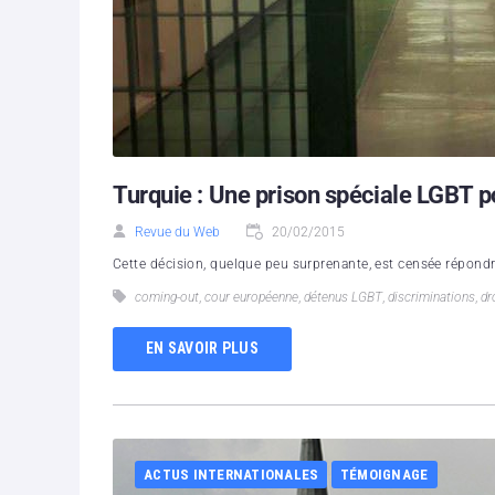
Turquie : Une prison spéciale LGBT po
Revue du Web
20/02/2015
Cette décision, quelque peu surprenante, est censée répond
coming-out
,
cour européenne
,
détenus LGBT
,
discriminations
,
dr
EN SAVOIR PLUS
ACTUS INTERNATIONALES
TÉMOIGNAGE