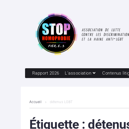
Rapport 2026
L’association
Contenus liti
Accueil
détenus LGBT
Étiquette :
détenu