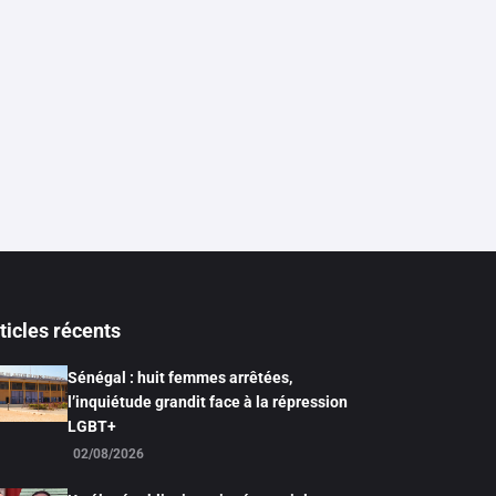
ticles récents
Sénégal : huit femmes arrêtées,
l’inquiétude grandit face à la répression
LGBT+
02/08/2026