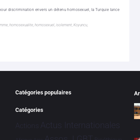
ur discrimination envers un détenu homosexuel, la Turquie lance
Homme
,
homosexualite
,
homosexuel
,
isolement
,
Koyuncu
,
Catégories populaires
Ar
Catégories
Actus Internationales
Actions
Assos. LGBT