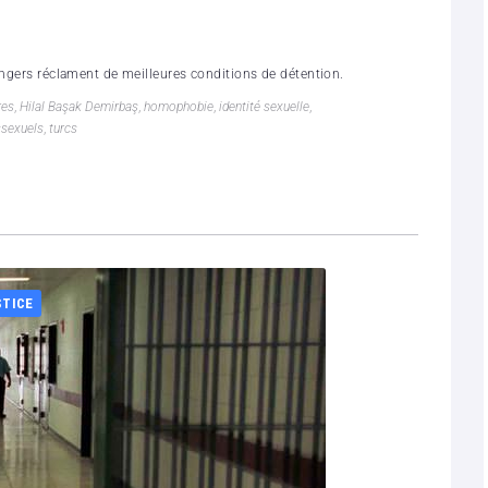
angers réclament de meilleures conditions de détention.
res
,
Hilal Başak Demirbaş
,
homophobie
,
identité sexuelle
,
ssexuels
,
turcs
STICE