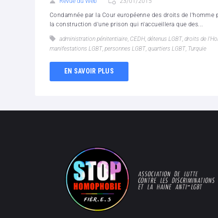
Revue du Web
23/01/2015
Condamnée par la Cour européenne des droits de l'homme po
la construction d'une prison qui n'accueillera que des...
administration pénitentiaire
,
CEDH
,
détenus LGBT
,
droits de l'
manifestations LGBT
,
personnes LGBT
,
quartiers LGBT
,
Turquie
EN SAVOIR PLUS