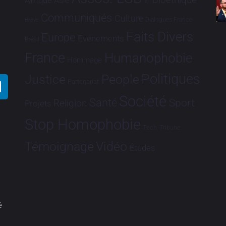
Bioéthique
Afrique
Asie
Communiqués
Culture
Dialogues France-
Brève
Faits Divers
Europe
Evénements
Brésil
France
Humanophobie
Hommage
Politiques
Justice
People
Partenariat
Société
Santé
Sport
Religion
Projets
Stop Homophobie
Tech
Tribune
Vidéo
Témoignage
Études
é