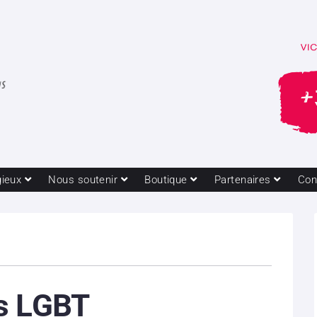
gieux
Nous soutenir
Boutique
Partenaires
Con
s LGBT