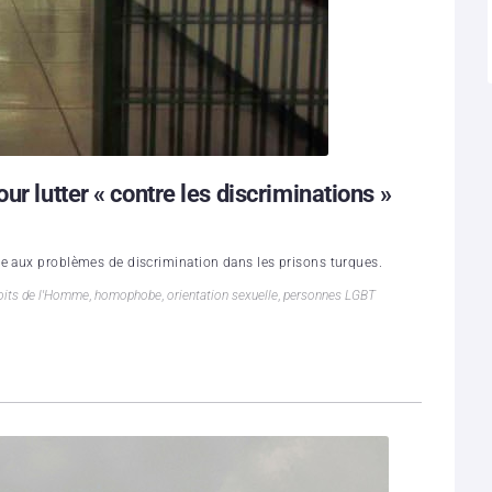
ur lutter « contre les discriminations »
re aux problèmes de discrimination dans les prisons turques.
oits de l'Homme
,
homophobe
,
orientation sexuelle
,
personnes LGBT