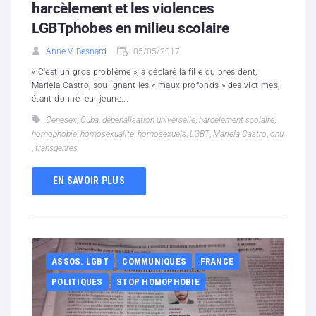
harcèlement et les violences
LGBTphobes en milieu scolaire
Anne V. Besnard
05/05/2017
« C'est un gros problème », a déclaré la fille du président,
Mariela Castro, soulignant les « maux profonds » des victimes,
étant donné leur jeune...
Cenesex
,
Cuba
,
dépénalisation universelle
,
harcèlement scolaire
,
homophobie
,
homosexualite
,
homosexuels
,
LGBT
,
Mariela Castro
,
onu
,
transgenres
EN SAVOIR PLUS
ASSOS. LGBT
COMMUNIQUÉS
FRANCE
POLITIQUES
STOP HOMOPHOBIE