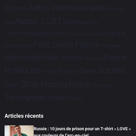
Actus Internationales
Actions
Afrique
Assos. LGBT
Bioéthique
Asie
Brève
Communiqués
Europe
Culture
Dialogues France-Brésil
France
Faits Divers
Evénements
Hommage
Humanophobie
Justice
People
Partenariat
Société
Politiques
Santé
Religion
Projets
Stop Homophobie
Sport
Tech
Tribune
Vidéo
Témoignage
Études
Articles récents
Russie : 10 jours de prison pour un T-shirt « LOVE »
aux couleurs de l’arc-en-ciel