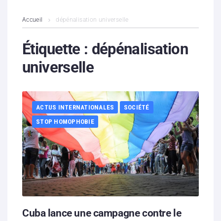
L’association
Accueil
dépénalisation universelle
Contenus litigieux
Étiquette :
dépénalisation
universelle
Nous soutenir
Boutique
ACTUS INTERNATIONALES
SOCIÉTÉ
Partenaires
STOP HOMOPHOBIE
Contacts
Hébergement solidaire
Cuba lance une campagne contre le