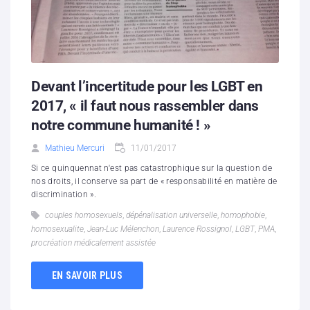
Devant l’incertitude pour les LGBT en
2017, « il faut nous rassembler dans
notre commune humanité ! »
Mathieu Mercuri
11/01/2017
Si ce quinquennat n'est pas catastrophique sur la question de
nos droits, il conserve sa part de « responsabilité en matière de
discrimination ».
couples homosexuels
,
dépénalisation universelle
,
homophobie
,
homosexualite
,
Jean-Luc Mélenchon
,
Laurence Rossignol
,
LGBT
,
PMA
,
procréation médicalement assistée
EN SAVOIR PLUS