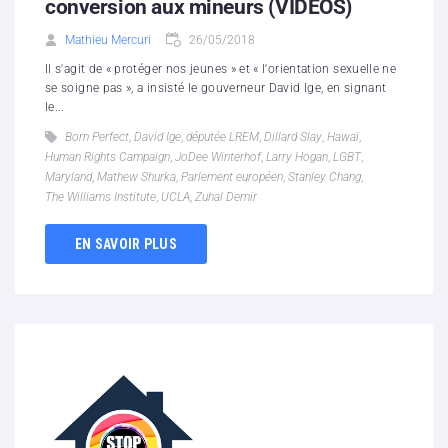
conversion aux mineurs (VIDEOS)
Mathieu Mercuri
26/05/2018
Il s'agit de « protéger nos jeunes » et « l'orientation sexuelle ne
se soigne pas », a insisté le gouverneur David Ige, en signant
le...
Born Perfect
,
David Ige
,
députée LREM
,
Dillard Slay
,
Hawaï
,
Human Rights Campaign
,
JoDee Winterhof
,
Larry Hogan
,
LGBT
,
Maryland
,
Mathew Shurka
,
Parlement européen
,
Stanley Chang
,
The Williams Institute
,
UCLA
,
Zuhal Demir
EN SAVOIR PLUS