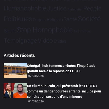
Humanophobie
Justice
People
Partenariat
Société
Politiques
Santé
Religion
Projets
Stop Homophobie
Sport
Tech
Tribune
Vidéo
Témoignage
Études
Articles récents
Sénégal : huit femmes arrêtées, l’inquiétude
grandit face à la répression LGBT+
02/08/2026
Un élu républicain, qui présentait les LGBTQ+
comme un danger pour les enfants, inculpé pour
sollicitation sexuelle d’une mineure
01/08/2026