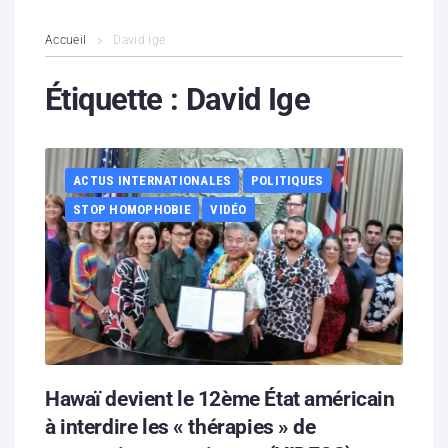
L’association
Accueil
David Ige
Contenus litigieux
Étiquette :
David Ige
Nous soutenir
ACTUS INTERNATIONALES
POLITIQUES
Boutique
STOP HOMOPHOBIE
VIDÉO
Partenaires
Contacts
Hébergement solidaire
Hawaï devient le 12ème État américain
à interdire les « thérapies » de