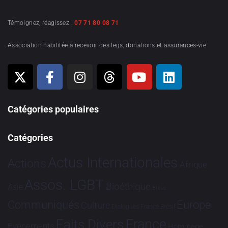
Témoignez, réagissez :
07 71 80 08 71
Association habilitée à recevoir des legs, donations et assurances-vie
Catégories populaires
Catégories
Actus Internationales
Actions
Afrique
Assos. LGBT
Bioéthique
Asie
Brève
Communiqués
Europe
Culture
Dialogues France-Brésil
France
Faits Divers
Evénements
Hommage