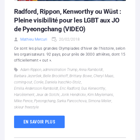
Radford, Rippon, Kenworthy ou Wüst :
Pleine visibilité pour les LGBT aux JO
de Pyeongchang (VIDEO)
Mathieu Mercuri
20/02/2018
Ce sont les plus grandes Olympiades d'hiver de l'histoire, selon
les organisateurs. 92 pays, pour près de 3000 athlètes, dont 15
officiellement « out ».
Adam Rippon
,
administration Trump
,
Anna Ramboldt
,
Barbara Jezeršek
,
Belle Brockhoff
,
Brittany Bowe
,
Cheryl Maas
,
coming-out
,
Corée
,
Daniela Iraschko-Stolz
,
Emilia Andersson Ramboldt
,
Eric Radford
,
Gus Kenworthy
,
Harcèlement
,
Jeux de Sotchi
,
Jorik Hendrickx
,
Kim Meylemans
,
Mike Pence
,
Pyeongchang
,
Sarka Pancochova
,
Simona Meiler
,
skieur freestyle
EN SAVOIR PLUS