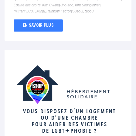
Égalité des droits
,
Kim Gwang-Jho-soo
,
Kim Seung-hwan
,
militant LGBT
,
Minju
,
Rainbow Factory
,
Séoul
,
tabou
EN SAVOIR PLUS