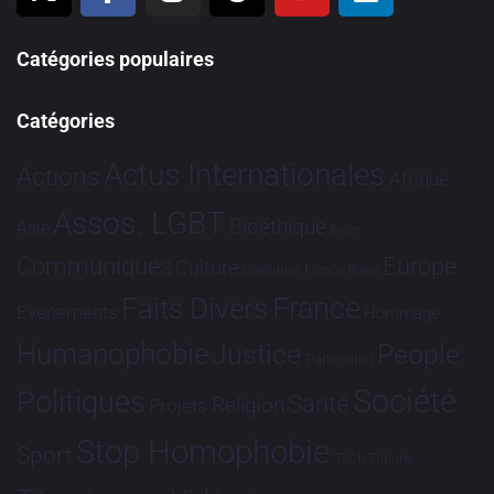
Catégories populaires
Catégories
Actus Internationales
Actions
Afrique
Assos. LGBT
Bioéthique
Asie
Brève
Communiqués
Europe
Culture
Dialogues France-Brésil
France
Faits Divers
Evénements
Hommage
Humanophobie
Justice
People
Partenariat
Société
Politiques
Santé
Religion
Projets
Stop Homophobie
Sport
Tech
Tribune