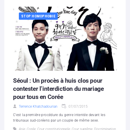
STOP HOMOPHOBIE
Séoul : Un procès à huis clos pour
contester l’interdiction du mariage
pour tous en Corée
Terrence Khatchadourian
07/07/2015
C'est la première procédure du genre intentée devant les
tribunaux sud-coréens par un couple de même sexe.
Asie
,
Corée
,
Cour constitutionnelle
,
Cour suprême
,
Discrimination
,