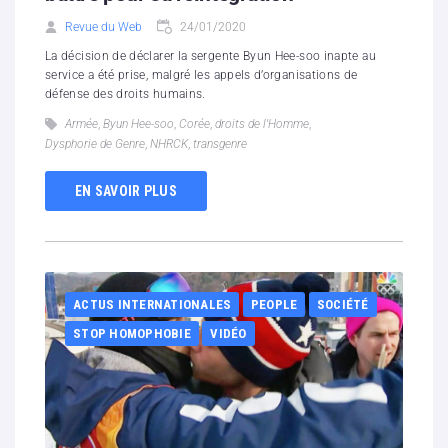
Revue du Web
24/01/2020
La décision de déclarer la sergente Byun Hee-soo inapte au
service a été prise, malgré les appels d’organisations de
défense des droits humains.
Armée
,
Byun Hee-soo
,
Corée
,
droits de l'Homme
,
Dysphorie de Genre
,
NHRCK
,
transgenre
EN SAVOIR PLUS
ACTUS INTERNATIONALES
PEOPLE
SOCIÉTÉ
STOP HOMOPHOBIE
VIDÉO