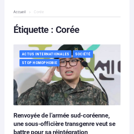
L’association
Accueil
Corée
Contenus litigieux
Étiquette :
Corée
Nous soutenir
ACTUS INTERNATIONALES
SOCIÉTÉ
Boutique
STOP HOMOPHOBIE
Partenaires
Contacts
Hébergement solidaire
Renvoyée de l’armée sud-coréenne,
une sous-officière transgenre veut se
battre pour sa réintégration