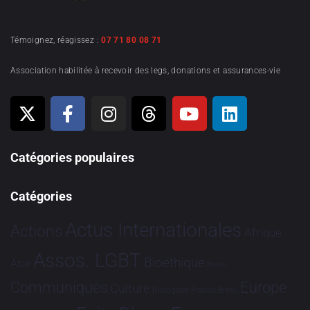
Témoignez, réagissez :
07 71 80 08 71
Association habilitée à recevoir des legs, donations et assurances-vie
Catégories populaires
Catégories
Actus Internationales
Actions
Afrique
Assos. LGBT
Bioéthique
Asie
Brève
Communiqués
Europe
Culture
Dialogues France-Brésil