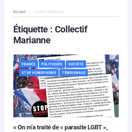
L’association
Accueil
Collectif Marianne
Contenus litigieux
Étiquette :
Collectif
Marianne
Nous soutenir
Boutique
FRANCE
POLITIQUES
SOCIÉTÉ
Partenaires
STOP HOMOPHOBIE
TÉMOIGNAGE
Contacts
Hébergement solidaire
« On m’a traité de « parasite LGBT »,