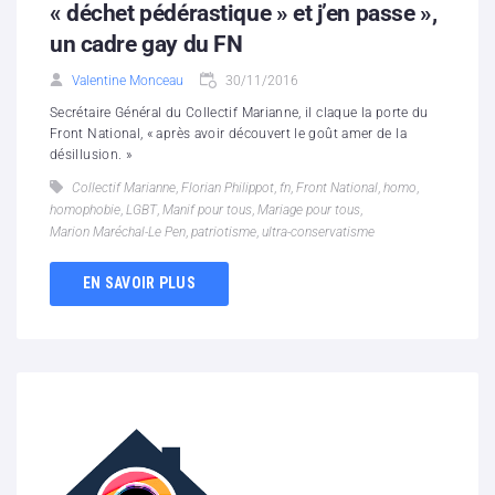
« déchet pédérastique » et j’en passe »,
un cadre gay du FN
Valentine Monceau
30/11/2016
Secrétaire Général du Collectif Marianne, il claque la porte du
Front National, « après avoir découvert le goût amer de la
désillusion. »
Collectif Marianne
,
Florian Philippot
,
fn
,
Front National
,
homo
,
homophobie
,
LGBT
,
Manif pour tous
,
Mariage pour tous
,
Marion Maréchal-Le Pen
,
patriotisme
,
ultra-conservatisme
EN SAVOIR PLUS