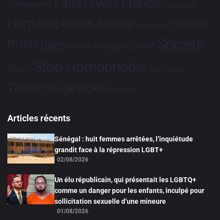
France
Faits Divers
Evénements
Hommage
Humanophobie
Justice
People
Partenariat
Société
Politiques
Santé
Religion
Projets
Stop Homophobie
Sport
Tech
Tribune
Vidéo
Témoignage
Études
Articles récents
Sénégal : huit femmes arrêtées, l’inquiétude
grandit face à la répression LGBT+
02/08/2026
Un élu républicain, qui présentait les LGBTQ+
comme un danger pour les enfants, inculpé pour
sollicitation sexuelle d’une mineure
01/08/2026