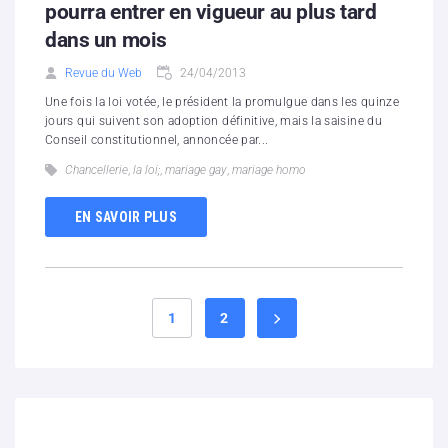
pourra entrer en vigueur au plus tard
dans un mois
Revue du Web
24/04/2013
Une fois la loi votée, le président la promulgue dans les quinze
jours qui suivent son adoption définitive, mais la saisine du
Conseil constitutionnel, annoncée par...
Chancellerie
,
la loi;
,
mariage gay
,
mariage homo
EN SAVOIR PLUS
1
2