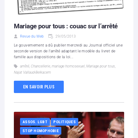
Mariage pour tous : couac sur l’arrêté
Revue du Web
29/05/2013
Le gouvernement a dû publier mercredi au Journal officiel une
seconde version de l’arrêté adaptant le modèle du livret de
famille aux dispositions de la loi...
arrêté
,
Chancellerie
,
mariage homosexuel
,
Mariage pour tous
,
Najat Vallaud-Belkacem
EN SAVOIR PLUS
ASSOS. LGBT
POLITIQUES
STOP HOMOPHOBIE