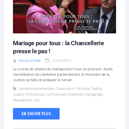
Mariage pour tous : la Chancellerie
presse le pas !
Revue du Web
27/04/2013
La course de vitesse du mariage pour tous se poursuit. Après
l’accélération du calendrier parlementaire, le ministère de la
Justice se hâte de préparer le terrain...
calendrier parlementaire
,
Chancellerie
,
Christiane Taubira
,
couples homosexuels
,
homosexuels
,
lesbiennes
,
mariage gay
,
Mariage pour tous
EN SAVOIR PLUS