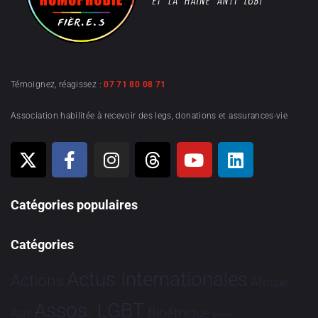
Témoignez, réagissez :
07 71 80 08 71
Association habilitée à recevoir des legs, donations et assurances-vie
Catégories populaires
Catégories
Actus Internationales
Actions
Afrique
Assos. LGBT
Bioéthique
Asie
Brève