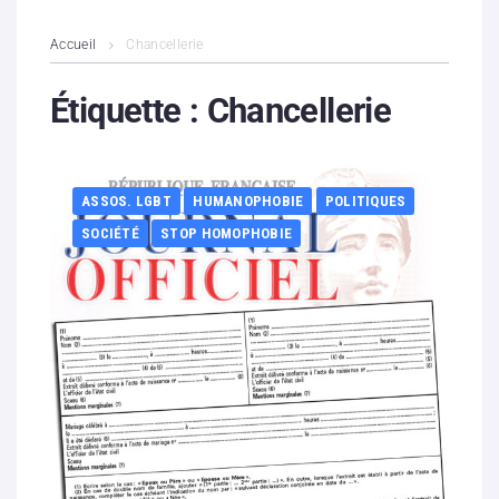
L’association
Accueil
Chancellerie
Contenus litigieux
Étiquette :
Chancellerie
Nous soutenir
ASSOS. LGBT
HUMANOPHOBIE
POLITIQUES
Boutique
SOCIÉTÉ
STOP HOMOPHOBIE
Partenaires
Contacts
Hébergement solidaire