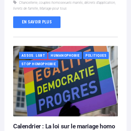
Chancellerie
,
couples homosexuels mariés
,
décrets d’application
,
livrets de famille
,
Mariage pour tous
EN SAVOIR PLUS
ASSOS. LGBT
HUMANOPHOBIE
POLITIQUES
STOP HOMOPHOBIE
Calendrier : La loi sur le mariage homo