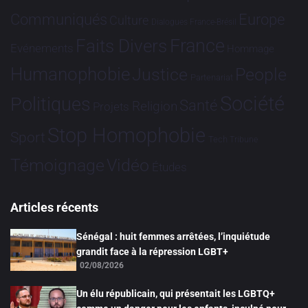
Communiqués
Europe
Culture
Dialogues France-Brésil
France
Faits Divers
Evénements
Hommage
Humanophobie
Justice
People
Partenariat
Société
Politiques
Santé
Religion
Projets
Stop Homophobie
Sport
Tech
Tribune
Vidéo
Témoignage
Études
Articles récents
Sénégal : huit femmes arrêtées, l’inquiétude
grandit face à la répression LGBT+
02/08/2026
Un élu républicain, qui présentait les LGBTQ+