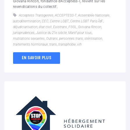
Giovana Rincon, fondatrice d'Acceptess-T, revient sur les
revendications du collectif.
Acceptess Transgenres
,
ACCEPTESS-T
,
Assemblée Nationale
,
autodétermination
,
CEC
,
Centre LGBT
,
Centre LGBT Paris-ÎdF
,
déjudiciarisation
,
état civil
,
Existrans
,
FSGL
,
Giovana Rincon
,
jurisprudences
,
Justice du 21e siècle
,
Manif pour tous
,
mutilations sexuelles
,
Outrans
,
personnes trans
,
stérilisation
,
traitements hormonaux
,
trans
,
transphobie
,
vih
EN SAVOIR PLUS