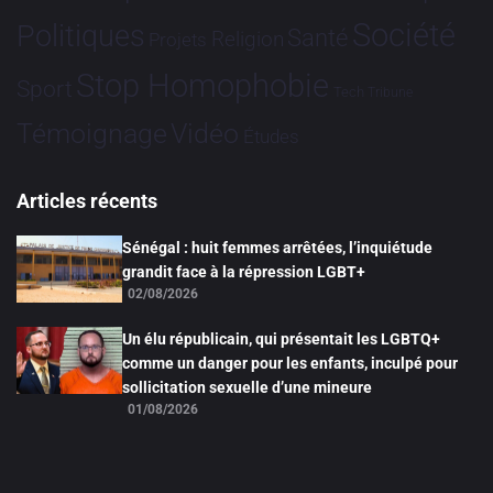
Société
Politiques
Santé
Religion
Projets
Stop Homophobie
Sport
Tech
Tribune
Vidéo
Témoignage
Études
Articles récents
Sénégal : huit femmes arrêtées, l’inquiétude
grandit face à la répression LGBT+
02/08/2026
Un élu républicain, qui présentait les LGBTQ+
comme un danger pour les enfants, inculpé pour
sollicitation sexuelle d’une mineure
01/08/2026