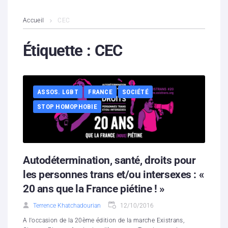
L’association
Accueil
CEC
Contenus litigieux
Étiquette :
CEC
Nous soutenir
ASSOS. LGBT
FRANCE
SOCIÉTÉ
Boutique
STOP HOMOPHOBIE
Partenaires
Contacts
Autodétermination, santé, droits pour
Hébergement solidaire
les personnes trans et/ou intersexes : «
20 ans que la France piétine ! »
Terrence Khatchadourian
12/10/2016
A l'occasion de la 20ème édition de la marche Existrans,