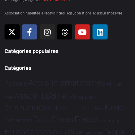
Témoignez, réagissez :
07 71 80 08 71
Association habilitée à recevoir des legs, donations et assurances-vie
Catégories populaires
Catégories
Actus Internationales
Actions
Afrique
Assos. LGBT
Bioéthique
Asie
Brève
Communiqués
Europe
Culture
Dialogues France-Brésil
France
Faits Divers
Evénements
Hommage
Humanophobie
Justice
People
Partenariat