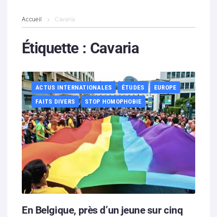
L’association
Accueil
Cavaria
Contenus litigieux
Étiquette :
Cavaria
Nous soutenir
ACTUS INTERNATIONALES
ÉTUDES
EUROPE
Boutique
FAITS DIVERS
STOP HOMOPHOBIE
Partenaires
Contacts
Hébergement solidaire
En Belgique, près d’un jeune sur cinq