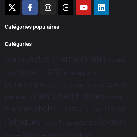
Catégories populaires
Catégories
Actus Internationales
Actions
Afrique
Assos. LGBT
Bioéthique
Asie
Brève
Communiqués
Europe
Culture
Dialogues France-Brésil
France
Faits Divers
Evénements
Hommage
Humanophobie
Justice
People
Partenariat
Société
Politiques
Santé
Religion
Projets
Stop Homophobie
Sport