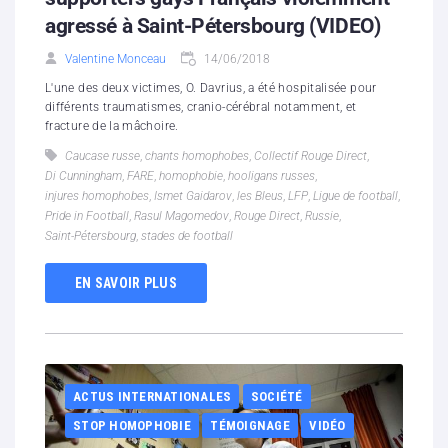
agressé à Saint-Pétersbourg (VIDEO)
Valentine Monceau
14/06/2018
L'une des deux victimes, O. Davrius, a été hospitalisée pour
différents traumatismes, cranio-cérébral notamment, et
fracture de la mâchoire.
Caucase russe
,
chants homophobes
,
Collectif Rouge Direct
,
Di Cunningham
,
FARE
,
homophobie
,
hooligans russes
,
injures homophobes
,
Ismet Gaidarov
,
les Bleus
,
LFP
,
Ligue de football
,
Pride in Football
,
Rasul Magomedov
,
Rouge Direct
,
Russie
,
Saint-Pétersbourg
,
stades de football
EN SAVOIR PLUS
ACTUS INTERNATIONALES
SOCIÉTÉ
STOP HOMOPHOBIE
TÉMOIGNAGE
VIDÉO