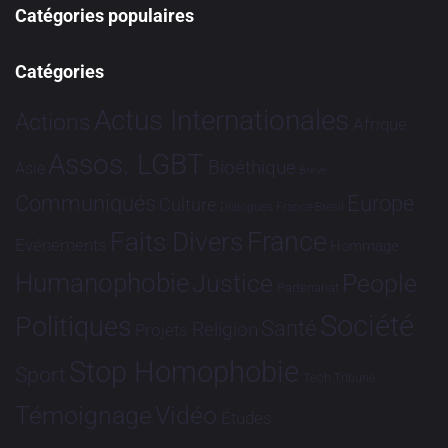
Catégories populaires
Catégories
Actus Internationales
Actions
Afrique
Assos. LGBT
Bioéthique
Asie
Brève
Communiqués
Europe
Culture
Dialogues France-Brésil
France
Faits Divers
Evénements
Hommage
Humanophobie
Justice
People
Partenariat
Société
Politiques
Santé
Religion
Projets
Stop Homophobie
Sport
Tech
Tribune
Vidéo
Témoignage
Études