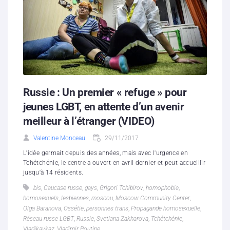
Russie : Un premier « refuge » pour
jeunes LGBT, en attente d’un avenir
meilleur à l’étranger (VIDEO)
Valentine Monceau
29/11/2017
L'idée germait depuis des années, mais avec l'urgence en
Tchétchénie, le centre a ouvert en avril dernier et peut accueillir
jusqu'à 14 résidents.
bis
,
Caucase russe
,
gays
,
Grigori Tchibirov
,
homophobie
,
homosexuels
,
lesbiennes
,
moscou
,
Moscow Community Center
,
Olga Baranova
,
Ossétie
,
personnes trans
,
Propagande homosexuelle
,
Réseau russe LGBT
,
Russie
,
Svetlana Zakharova
,
Tchétchénie
,
Vladikavkaz
,
Vladimir Poutine