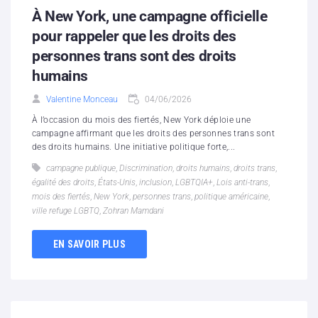
À New York, une campagne officielle
pour rappeler que les droits des
personnes trans sont des droits
humains
Valentine Monceau
04/06/2026
À l’occasion du mois des fiertés, New York déploie une
campagne affirmant que les droits des personnes trans sont
des droits humains. Une initiative politique forte,...
campagne publique
,
Discrimination
,
droits humains
,
droits trans
,
égalité des droits
,
États-Unis
,
inclusion
,
LGBTQIA+
,
Lois anti-trans
,
mois des fiertés
,
New York
,
personnes trans
,
politique américaine
,
ville refuge LGBTQ
,
Zohran Mamdani
EN SAVOIR PLUS