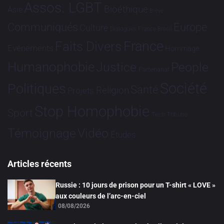
Assos. LGBT
Bioéthique
Asie
Brève
Communiqués
Europe
Culture
Dialogues France-Brésil
France
Faits Divers
Evénements
Hommage
Humanophobie
Justice
People
Partenariat
Société
Politiques
Santé
Religion
Projets
Stop Homophobie
Sport
Tech
Tribune
Vidéo
Témoignage
Études
Articles récents
Russie : 10 jours de prison pour un T-shirt « LOVE »
aux couleurs de l’arc-en-ciel
08/08/2026