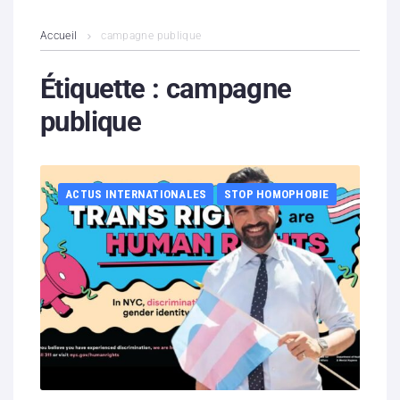
L’association
Accueil
campagne publique
Contenus litigieux
Étiquette :
campagne
publique
Nous soutenir
Boutique
ACTUS INTERNATIONALES
STOP HOMOPHOBIE
Partenaires
Contacts
Hébergement solidaire