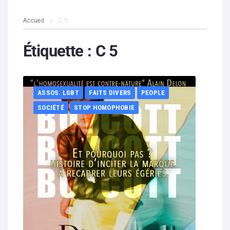
L’association
Accueil
C 5
Contenus litigieux
Étiquette :
C 5
Nous soutenir
ASSOS. LGBT
FAITS DIVERS
PEOPLE
Boutique
SOCIÉTÉ
STOP HOMOPHOBIE
Partenaires
Contacts
Hébergement solidaire