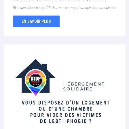
alain delon
,
brialy
,
C 5
,
dior
,
eau sauvage
,
homophobe
,
homophobie
EN SAVOIR PLUS