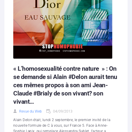
« L’homosexualité contre nature » : On
se demande si Alain #Delon aurait tenu
ces mêmes propos à son ami Jean-
Claude #Brialy de son vivant? son
vivant…
Revue du Web
04/09/2013
Alain Delon était, lundi 2 septembre, le premier invité de la
nouvelle formule de C à vous, sur France 5. Face à Anne-
Sophie Lapix qui remplace Alessandra Sublet, l’acteur a...