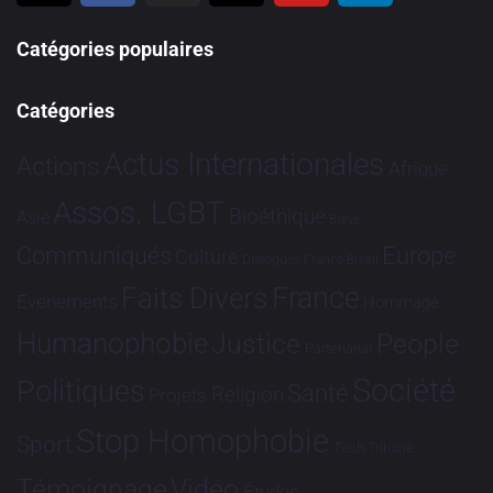
Catégories populaires
Catégories
Actus Internationales
Actions
Afrique
Assos. LGBT
Bioéthique
Asie
Brève
Communiqués
Europe
Culture
Dialogues France-Brésil
France
Faits Divers
Evénements
Hommage
Humanophobie
Justice
People
Partenariat
Société
Politiques
Santé
Religion
Projets
Stop Homophobie
Sport
Tech
Tribune
Vidéo
Témoignage
Études