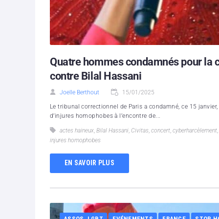
Quatre hommes condamnés pour la c
contre Bilal Hassani
Joelle Berthout
15/01/2025
Le tribunal correctionnel de Paris a condamné, ce 15 janvier,
d’injures homophobes à l’encontre de...
actes haineux
,
Bilal Hassani
,
Civitas
,
concert
,
cyberharcèlement
injures homophobes
EN SAVOIR PLUS
ASSOS. LGBT
EVÉNEMENTS
FRANCE
STOP H