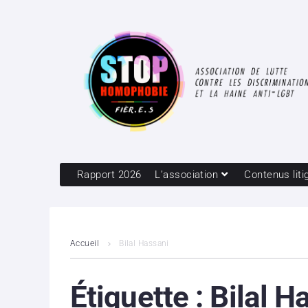
Rapport 2026
L’association
Contenus liti
Accueil
Bilal Hassani
Étiquette :
Bilal H