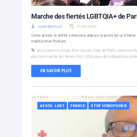
Marche des fiertés LGBTQIA+ de Pari
Joelle Berthout
27/06/2024
Cette année, le défilé s'élancera depuis la porte de la Villett
traditionnel Podium.
association le refuge
,
Bilal Hassani
,
Eddy de Pretto
,
élections lé
parcours marche des fiertés
,
Paris 2024
,
place de la République
,
prid
EN SAVOIR PLUS
ASSOS. LGBT
FRANCE
STOP HOMOPHOBIE