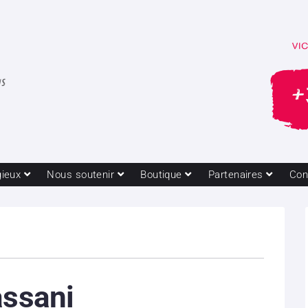
gieux
Nous soutenir
Boutique
Partenaires
Con
assani