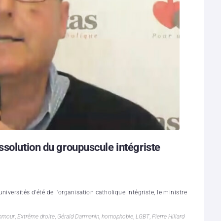
ssolution du groupuscule intégriste
iversités d'été de l'organisation catholique intégriste, le ministre
mmour
,
Extrême droite
,
Gérald Darmanin
,
homophobie
,
LGBT
,
Pierre Hillard