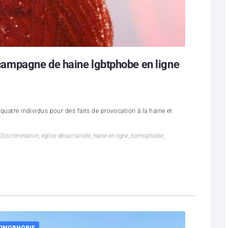
ampagne de haine lgbtphobe en ligne
 quatre individus pour des faits de provocation à la haine et
,
Discrimination
,
église désacralisée
,
haine en ligne
,
homophobie
,
OMOPHOBIE