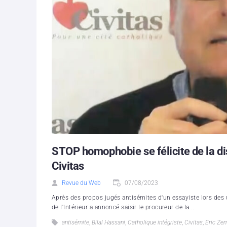
STOP homophobie se félicite de la di
Civitas
Revue du Web
07/08/2023
Après des propos jugés antisémites d'un essayiste lors des un
de l'Intérieur a annoncé saisir le procureur de la...
antisémite
,
Bilal Hassani
,
Catholique intégriste
,
Civitas
,
Eric Ze