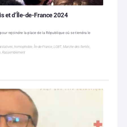
s et d’Île-de-France 2024
e pour rejoindre la place de la République où se tiendra le
gislatives
,
homophobie
,
Île-de-France
,
LGBT
,
Marche des fiertés
,
e
,
Rassemblement