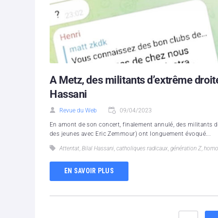
A Metz, des militants d’extrême droite
Hassani
Revue du Web
09/04/2023
En amont de son concert, finalement annulé, des militants 
des jeunes avec Eric Zemmour) ont longuement évoqué...
Attentat
,
Bilal Hassani
,
catholiques radicaux
,
génération Z
,
homo
EN SAVOIR PLUS