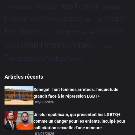
France
Faits Divers
Evénements
Hommage
Humanophobie
Justice
People
Partenariat
Société
Politiques
Santé
Religion
Projets
Stop Homophobie
Sport
Tech
Tribune
Vidéo
Témoignage
Études
Articles récents
Sénégal : huit femmes arrêtées, l’inquiétude
grandit face à la répression LGBT+
02/08/2026
Un élu républicain, qui présentait les LGBTQ+
comme un danger pour les enfants, inculpé pour
sollicitation sexuelle d’une mineure
01/08/2026