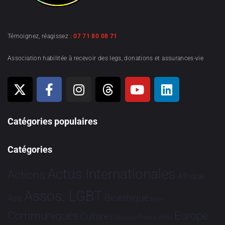
Témoignez, réagissez :
07 71 80 08 71
Association habilitée à recevoir des legs, donations et assurances-vie
Catégories populaires
Catégories
Actus Internationales
Actions
Afrique
Assos. LGBT
Bioéthique
Asie
Brève
Communiqués
Europe
Culture
Dialogues France-Brésil