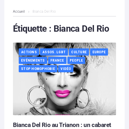
L’association
Accueil
Bianca Del Rio
Contenus litigieux
Étiquette :
Bianca Del Rio
Nous soutenir
ACTIONS
ASSOS. LGBT
CULTURE
EUROPE
Boutique
EVÉNEMENTS
FRANCE
PEOPLE
Partenaires
STOP HOMOPHOBIE
VIDÉO
Contacts
Hébergement solidaire
Bianca Del Rio au Trianon : un cabaret