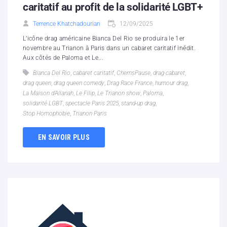
caritatif au profit de la solidarité LGBT+
Terrence Khatchadourian
12/09/2025
L’icône drag américaine Bianca Del Rio se produira le 1er
novembre au Trianon à Paris dans un cabaret caritatif inédit.
Aux côtés de Paloma et Le...
Bianca Del Rio
,
cabaret caritatif
,
ChemsPause
,
drag cabaret
,
drag queen
,
drag queen comedy
,
Drag Race France
,
humour drag
,
La Maison d’Allanah
,
Le Filip
,
Le Trianon show
,
Paloma
,
solidarité LGBT
,
spectacle Paris 2025
,
stand-up drag
,
Stop Homophobie
,
Trianon Paris
EN SAVOIR PLUS