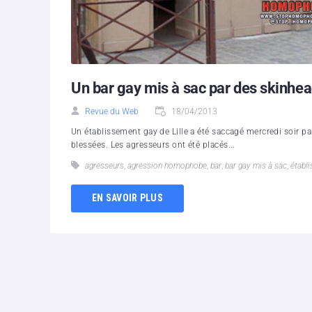
Un bar gay mis à sac par des skinheads
Revue du Web
18/04/2013
Un établissement gay de Lille a été saccagé mercredi soir p
blessées. Les agresseurs ont été placés...
agresseurs
,
agression homophobe
,
bar
,
bar gay mis à sac
,
établ
EN SAVOIR PLUS