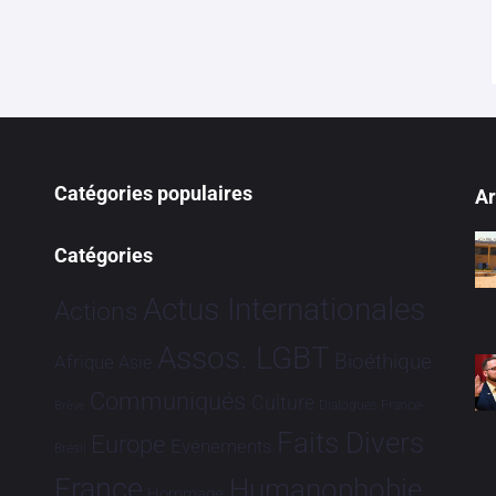
Catégories populaires
Ar
Catégories
Actus Internationales
Actions
Assos. LGBT
Bioéthique
Afrique
Asie
Communiqués
Culture
Dialogues France-
Brève
Faits Divers
Europe
Evénements
Brésil
France
Humanophobie
Hommage