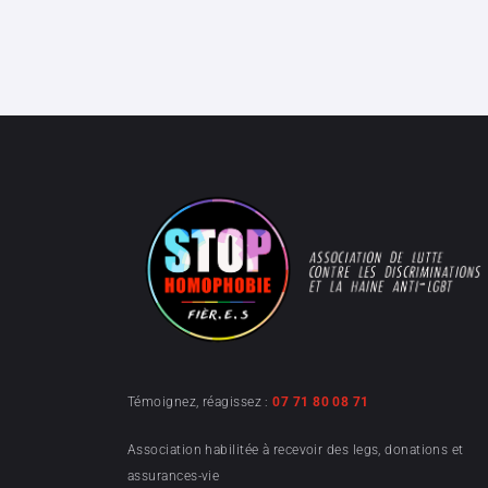
Témoignez, réagissez :
07 71 80 08 71
Association habilitée à recevoir des legs, donations et
assurances-vie