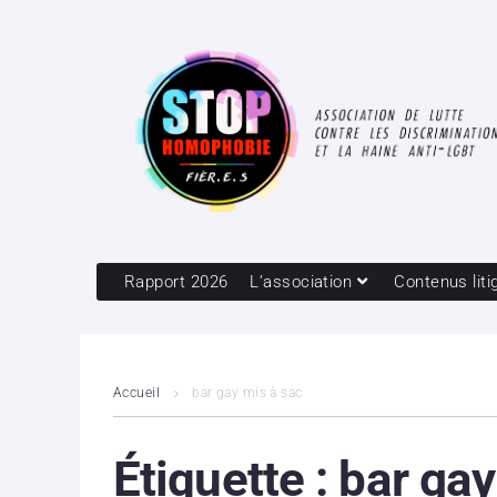
Rapport 2026
L’association
Contenus liti
Accueil
bar gay mis à sac
Étiquette :
bar gay