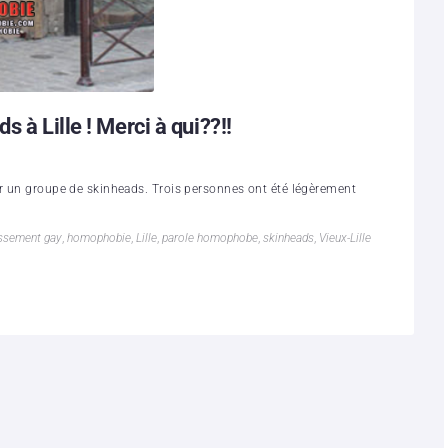
 à Lille ! Merci à qui??!!
ar un groupe de skinheads. Trois personnes ont été légèrement
issement gay
,
homophobie
,
Lille
,
parole homophobe
,
skinheads
,
Vieux-Lille